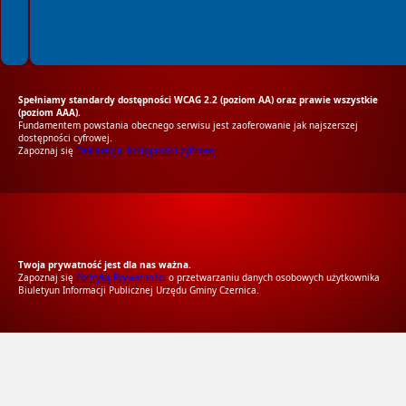
Spełniamy standardy dostępności WCAG 2.2 (poziom AA) oraz prawie wszystkie
(poziom AAA).
Fundamentem powstania obecnego serwisu jest zaoferowanie jak najszerszej
dostępności cyfrowej.
Zapoznaj się
Deklaracją dostępności cyfrowej.
RODO Zgodne
RODO przyjazne narzędzia
Twoja prywatność jest dla nas ważna.
Zapoznaj się
Polityką Prywatności
o przetwarzaniu danych osobowych użytkownika
Biuletyun Informacji Publicznej Urzędu Gminy Czernica.