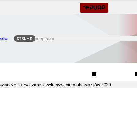
CTRL
+ K
rnica
Szukaj
Rada Seniorów Gminy Czernica
Sołectwa
wiadczenia związane z wykonywaniem obowiązków 2020