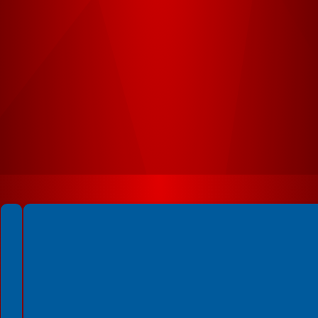
Spełniamy standardy WCAG 2.2
Spełniamy standardy W3C