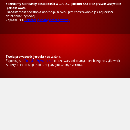
Spełniamy standardy dostępności WCAG 2.2 (poziom AA) oraz prawie wszystkie
(poziom AAA).
Fundamentem powstania obecnego serwisu jest zaoferowanie jak najszerszej
dostępności cyfrowej.
Zapoznaj się
Deklaracją dostępności cyfrowej.
RODO Zgodne
RODO przyjazne narzędzia
Twoja prywatność jest dla nas ważna.
Zapoznaj się
Polityką Prywatności
o przetwarzaniu danych osobowych użytkownika
Biuletyun Informacji Publicznej Urzędu Gminy Czernica.