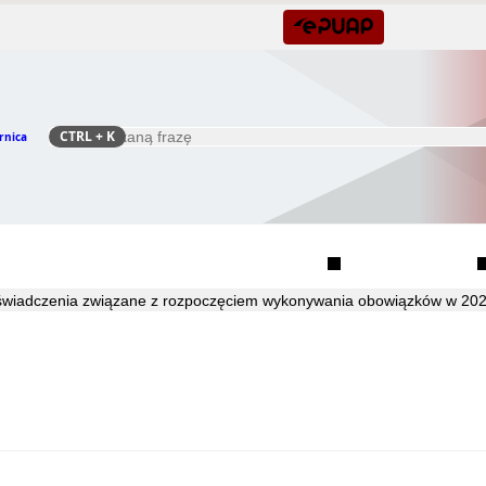
CTRL
+ K
rnica
Szukaj
Rada Seniorów Gminy Czernica
Sołectwa
wiadczenia związane z rozpoczęciem wykonywania obowiązków w 20