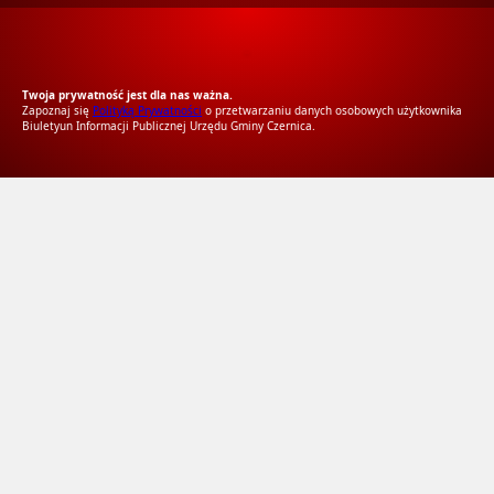
RODO Zgodne
RODO przyjazne narzędzia
Twoja prywatność jest dla nas ważna.
Zapoznaj się
Polityką Prywatności
o przetwarzaniu danych osobowych użytkownika
Biuletyun Informacji Publicznej Urzędu Gminy Czernica.