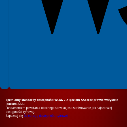
Spełniamy standardy dostępności WCAG 2.2 (poziom AA) oraz prawie wszystkie
(poziom AAA).
Fundamentem powstania obecnego serwisu jest zaoferowanie jak najszerszej
dostępności cyfrowej.
Zapoznaj się
Deklaracją dostępności cyfrowej.