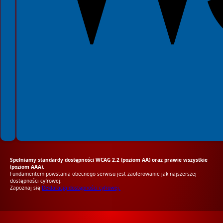
Spełniamy standardy dostępności WCAG 2.2 (poziom AA) oraz prawie wszystkie
(poziom AAA).
Fundamentem powstania obecnego serwisu jest zaoferowanie jak najszerszej
dostępności cyfrowej.
Zapoznaj się
Deklaracją dostępności cyfrowej.