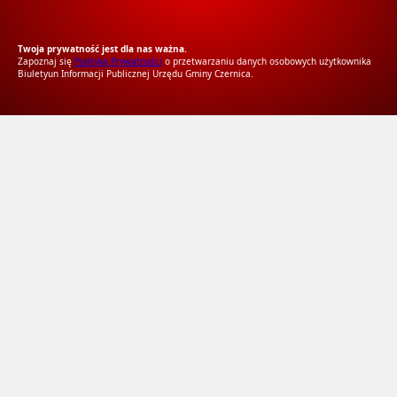
RODO Zgodne
RODO przyjazne narzędzia
Twoja prywatność jest dla nas ważna.
Zapoznaj się
Polityką Prywatności
o przetwarzaniu danych osobowych użytkownika
Biuletyun Informacji Publicznej Urzędu Gminy Czernica.