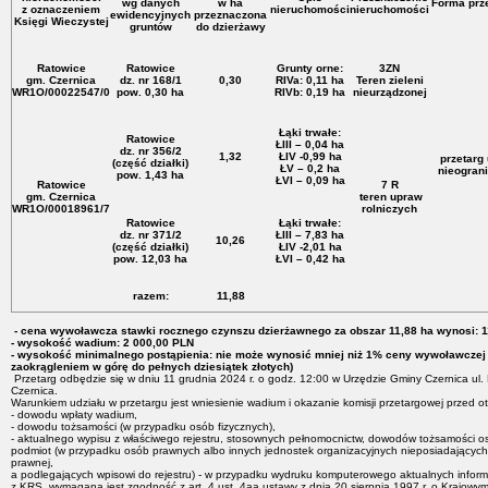
wg danych
w ha
Forma prz
z oznaczeniem
nieruchomości
nieruchomości
ewidencyjnych
przeznaczona
Księgi Wieczystej
gruntów
do dzierżawy
Ratowice
Ratowice
Grunty orne:
3ZN
gm. Czernica
dz. nr 168/1
0,30
RIVa: 0,11 ha
Teren zieleni
WR1O/00022547/0
pow. 0,30 ha
RIVb: 0,19 ha
nieurządzonej
Łąki trwałe:
Ratowice
ŁIII – 0,04 ha
dz. nr 356/2
1,32
ŁIV -0,99 ha
przetarg
(część działki)
ŁV – 0,2 ha
nieogran
pow. 1,43 ha
ŁVI – 0,09 ha
Ratowice
7 R
gm. Czernica
teren upraw
WR1O/00018961/7
rolniczych
Ratowice
Łąki trwałe:
dz. nr 371/2
ŁIII – 7,83 ha
10,26
(część działki)
ŁIV -2,01 ha
pow. 12,03 ha
ŁVI – 0,42 ha
razem:
11,88
- cena wywoławcza stawki rocznego czynszu dzierżawnego za obszar 11,88 ha wynosi: 
- wysokość wadium: 2 000,00 PLN
- wysokość minimalnego postąpienia: nie może wynosić mniej niż 1% ceny wywoławczej
zaokrągleniem w górę do pełnych dziesiątek złotych)
Przetarg odbędzie się w dniu 11 grudnia 2024 r. o godz. 12:00 w Urzędzie Gminy Czernica ul.
Czernica.
Warunkiem udziału w przetargu jest wniesienie wadium i okazanie komisji przetargowej przed o
- dowodu wpłaty wadium,
- dowodu tożsamości (w przypadku osób fizycznych),
- aktualnego wypisu z właściwego rejestru, stosownych pełnomocnictw, dowodów tożsamości o
podmiot (w przypadku osób prawnych albo innych jednostek organizacyjnych nieposiadającyc
prawnej,
a podlegających wpisowi do rejestru) - w przypadku wydruku komputerowego aktualnych inform
z KRS, wymagana jest zgodność z art. 4 ust. 4aa ustawy z dnia 20 sierpnia 1997 r. o Krajow