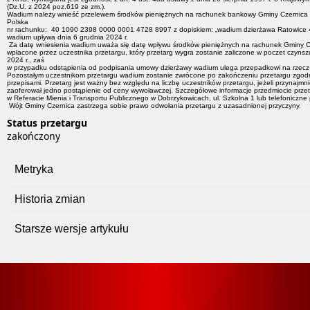
(Dz.U. z 2024 poz.619 ze zm.).
Wadium należy wnieść przelewem środków pieniężnych na rachunek bankowy Gminy Czernica
Polska
nr rachunku: 40 1090 2398 0000 0001 4728 8997 z dopiskiem: „wadium dzierżawa Ratowice 4”
wadium upływa dnia 6 grudnia 2024 r.
Za datę wniesienia wadium uważa się datę wpływu środków pieniężnych na rachunek Gminy 
wpłacone przez uczestnika przetargu, który przetarg wygra zostanie zaliczone w poczet czyns
2024 r., zaś
w przypadku odstąpienia od podpisania umowy dzierżawy wadium ulega przepadkowi na rzecz
Pozostałym uczestnikom przetargu wadium zostanie zwrócone po zakończeniu przetargu zgod
przepisami. Przetarg jest ważny bez względu na liczbę uczestników przetargu, jeżeli przynajmni
zaoferował jedno postąpienie od ceny wywoławczej. Szczegółowe informacje przedmiocie prz
w Referacie Mienia i Transportu Publicznego w Dobrzykowicach, ul. Szkolna 1 lub telefoniczne
Wójt Gminy Czernica zastrzega sobie prawo odwołania przetargu z uzasadnionej przyczyny.
Status przetargu
zakończony
Metryka
Historia zmian
Starsze wersje artykułu