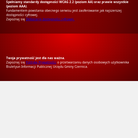
Spełniamy standardy dostępności WCAG 2.2 (poziom AA) oraz prawie wszystkie
(poziom AAA).
Fundamentem powstania obecnego serwisu jest zaoferowanie jak najszerszej
dostępności cyfrowej.
Zapoznaj się
Deklaracją dostępności cyfrowej.
RODO Zgodne
RODO przyjazne narzędzia
Twoja prywatność jest dla nas ważna.
Zapoznaj się
Polityką Prywatności
o przetwarzaniu danych osobowych użytkownika
Biuletyun Informacji Publicznej Urzędu Gminy Czernica.