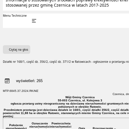
stosowanej przez gminę Czernica w latach 2017-2025
Menu Techniczne
Czytaj na głos
Działki nr 168/1, część dz. 356/2, część dz. 371/2 w Ratowicach - ogłoszenie o przetargu 
wyświetleń:
265
MTP.6845.37.2024.RK/MZ
Czernica, dn
Wójt Gminy Czernica
55-003 Czernica, ul. Kolejowa 3
ogłasza przetarg ustny nieograniczony na dzierżawę nieruchomości gruntowych n
położonych w obrębie Ratowic.
Przedmiotem przetargu jest dzierżawa działek nr 168/1, część działki 356/2, część działki
powierzchni 11,88 ha w obrębie Ratowic, stanowiących mienie Gminy Czernica, na cele r
poniżej:
Oznaczenie
Powierzchnia
Położenie
nieruchomości
nieruchomości
nieruchomości
Opis
Przeznaczenie