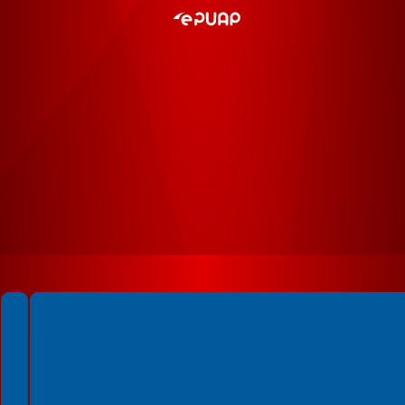
Spełniamy standardy WCAG 2.2
Spełniamy standardy W3C