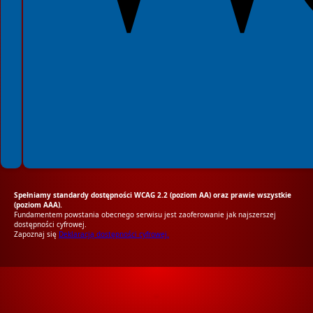
Spełniamy standardy dostępności WCAG 2.2 (poziom AA) oraz prawie wszystkie
(poziom AAA).
Fundamentem powstania obecnego serwisu jest zaoferowanie jak najszerszej
dostępności cyfrowej.
Zapoznaj się
Deklaracją dostępności cyfrowej.
RODO Zgodne
RODO przyjazne narzędzia