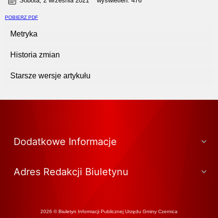
Sobota, 2 września 2021
wyświetleń:
476
POBIERZ PDF
Metryka
Historia zmian
Starsze wersje artykułu
Dodatkowe Informacje
Adres Redakcji Biuletynu
2026 © Biuletyn Informacji Publicznej Urzędu Gminy Czernica