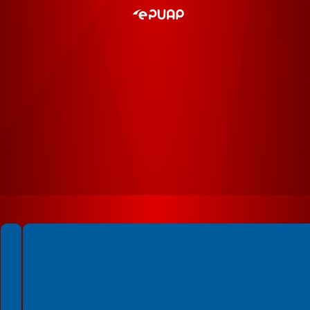
Spełniamy standardy WCAG 2.2
Spełniamy standardy W3C