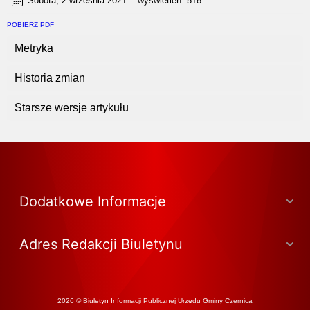
Sobota, 2 września 2021
wyświetleń:
518
POBIERZ PDF
Metryka
Historia zmian
Starsze wersje artykułu
Dodatkowe Informacje
Adres Redakcji Biuletynu
2026 © Biuletyn Informacji Publicznej Urzędu Gminy Czernica