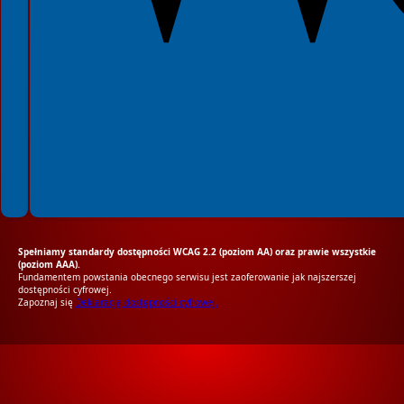
Spełniamy standardy dostępności WCAG 2.2 (poziom AA) oraz prawie wszystkie
(poziom AAA).
Fundamentem powstania obecnego serwisu jest zaoferowanie jak najszerszej
dostępności cyfrowej.
Zapoznaj się
Deklaracją dostępności cyfrowej.
RODO Zgodne
RODO przyjazne narzędzia