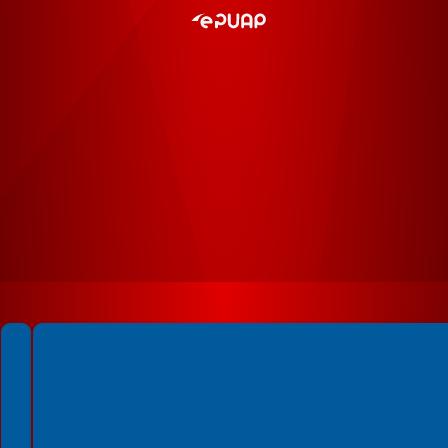
Spełniamy standardy WCAG 2.2
Spełniamy standardy W3C