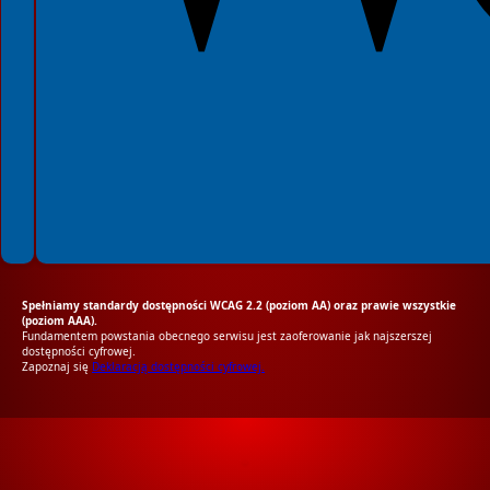
Spełniamy standardy dostępności WCAG 2.2 (poziom AA) oraz prawie wszystkie
(poziom AAA).
Fundamentem powstania obecnego serwisu jest zaoferowanie jak najszerszej
dostępności cyfrowej.
Zapoznaj się
Deklaracją dostępności cyfrowej.
RODO Zgodne
RODO przyjazne narzędzia