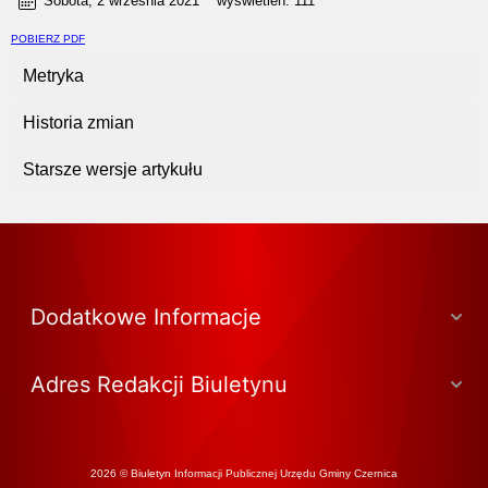
Sobota, 2 września 2021
wyświetleń:
111
POBIERZ PDF
Metryka
Historia zmian
Starsze wersje artykułu
Dodatkowe Informacje
Adres Redakcji Biuletynu
2026 © Biuletyn Informacji Publicznej Urzędu Gminy Czernica