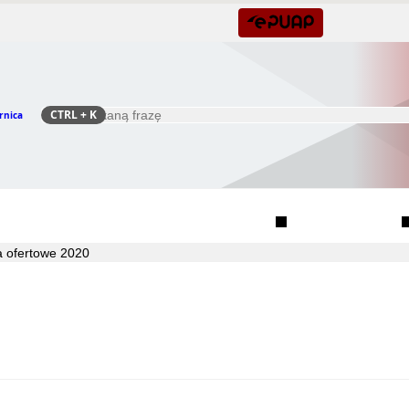
CTRL
+ K
rnica
Szukaj
Rada Seniorów Gminy Czernica
Sołectwa
a ofertowe 2020