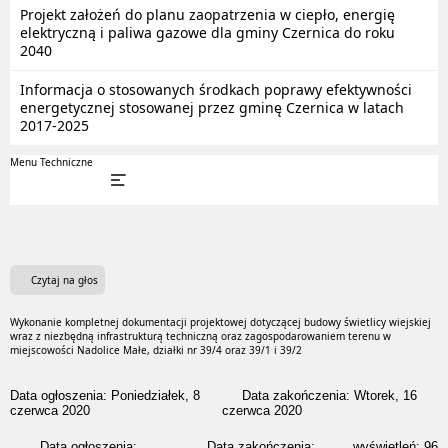
Projekt założeń do planu zaopatrzenia w ciepło, energię
elektryczną i paliwa gazowe dla gminy Czernica do roku
2040
Informacja o stosowanych środkach poprawy efektywności
energetycznej stosowanej przez gminę Czernica w latach
2017-2025
Menu Techniczne
Czytaj na głos
Wykonanie kompletnej dokumentacji projektowej dotyczącej budowy świetlicy wiejskiej
wraz z niezbędną infrastrukturą techniczną oraz zagospodarowaniem terenu w
miejscowości Nadolice Małe, działki nr 39/4 oraz 39/1 i 39/2
Data ogłoszenia: Poniedziałek, 8
Data zakończenia: Wtorek, 16
czerwca 2020
czerwca 2020
Data ogłoszenia:
Data zakończenia:
wyświetleń:
96