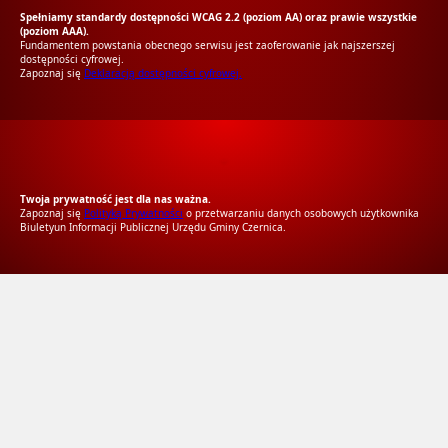
Spełniamy standardy dostępności WCAG 2.2 (poziom AA) oraz prawie wszystkie
(poziom AAA).
Fundamentem powstania obecnego serwisu jest zaoferowanie jak najszerszej
dostępności cyfrowej.
Zapoznaj się
Deklaracją dostępności cyfrowej.
RODO Zgodne
RODO przyjazne narzędzia
Twoja prywatność jest dla nas ważna.
Zapoznaj się
Polityką Prywatności
o przetwarzaniu danych osobowych użytkownika
Biuletyun Informacji Publicznej Urzędu Gminy Czernica.