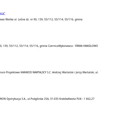
ica”
wa Wielka ul. Leśna dz. nr 90, 139, 55/112, 55/114, 55/116, gmina
0, 139, 55/112, 55/114, 55/116, gmina Czernica
Wykonawca : FIRMA HANDLOWO
iuro Projektowe KANWOD WARTALSCY S.C. Andrzej Wartalski i Jerzy Wartalski, ul.
RON Dystrybucja S.A., ul.Podgórska 25A, 31-035 Kraków
Kwota PLN : 1 662,27