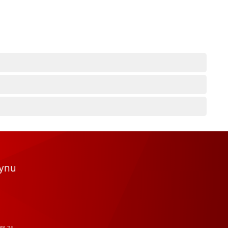
tynu
RS-24