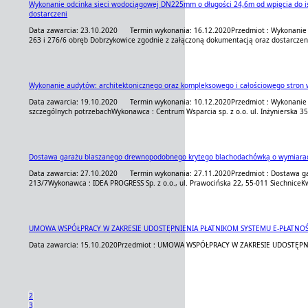
Wykonanie odcinka sieci wodociągowej DN225mm o długości 24,6m od wpięcia do ist
dostarczeni
Data zawarcia: 23.10.2020
Termin wykonania: 16.12.2020
Przedmiot : Wykonanie
263 i 276/6 obręb Dobrzykowice zgodnie z załączoną dokumentacją oraz dostarczen
Wykonanie audytów: architektonicznego oraz kompleksowego i całościowego stron w
Data zawarcia: 19.10.2020
Termin wykonania: 10.12.2020
Przedmiot : Wykonanie
szczególnych potrzebach
Wykonawca : Centrum Wsparcia sp. z o.o. ul. Inżynierska 3
Dostawa garażu blaszanego drewnopodobnego krytego blachodachówką o wymiarach 
Data zawarcia: 27.10.2020
Termin wykonania: 27.11.2020
Przedmiot : Dostawa g
213/7
Wykonawca : IDEA PROGRESS Sp. z o.o., ul. Prawocińska 22, 55-011 Siechnice
K
UMOWA WSPÓŁPRACY W ZAKRESIE UDOSTĘPNIENIA PŁATNIKOM SYSTEMU E-PŁATNOŚ
Data zawarcia: 15.10.2020
Przedmiot : UMOWA WSPÓŁPRACY W ZAKRESIE UDOSTĘPN
2
3