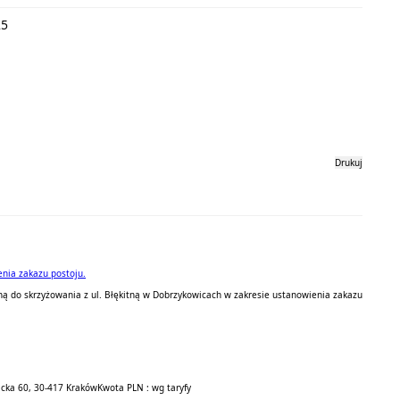
25
Drukuj
enia zakazu postoju.
oną do skrzyżowania z ul. Błękitną w Dobrzykowicach w zakresie ustanowienia zakazu
icka 60, 30-417 Kraków
Kwota PLN : wg taryfy