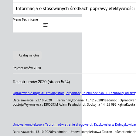
Informacja o stosowanych środkach poprawy efektywności 
Menu Techniczne
Czytaj na głos
Rejestr umów 2020
Rejestr umów 2020 (strona 5/24)
Opracowanie projektu zmiany stałej organizacji ruchu odcinka ul. Lazurowej od skrz
Data zawarcia: 23.10.2020
Termin wykonania: 15.12.2020
Przedmiot : Opracowani
postoju.
Wykonawca : DROGTIM Adam Pawłucki, ul. Spokojna 14, 55-093 Kątna
Kwota 
Umowa kompleksowa Tauron - oświetlenie drogowe ul. Krzykowska w Dobrzykowica
Data zawarcia: 13.10.2020
Przedmiot : Umowa kompleksowa Tauron - oświetlenie d