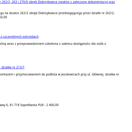
r 262/2, 263 i 276/6 obręb Dobrzykowice zgodnie z załączoną dokumentacją oraz
u na działce 262/2 obręb Dobrzykowice przebiegającego przez działki nr 262/2,
50,00
 o szczególnych potrzebach
ilną wraz z przeprowadzeniem szkolenia z zakresu dostępności dla osób o
działka nr 213/7
ntażem i przymocowaniem do podłoża w Jeszkowicach przy ul. Głównej, działka nr
awy 6, 81-718 Sopot
Kwota PLN : 2 400,00