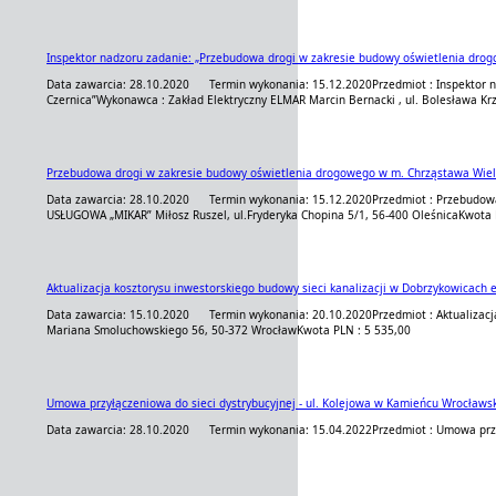
Inspektor nadzoru zadanie: „Przebudowa drogi w zakresie budowy oświetlenia drogo
Data zawarcia: 28.10.2020
Termin wykonania: 15.12.2020
Przedmiot : Inspektor 
Czernica”
Wykonawca : Zakład Elektryczny ELMAR Marcin Bernacki , ul. Bolesława Kr
Przebudowa drogi w zakresie budowy oświetlenia drogowego w m. Chrząstawa Wielka
Data zawarcia: 28.10.2020
Termin wykonania: 15.12.2020
Przedmiot : Przebudowa
USŁUGOWA „MIKAR” Miłosz Ruszel, ul.Fryderyka Chopina 5/1, 56-400 Oleśnica
Kwota 
Aktualizacja kosztorysu inwestorskiego budowy sieci kanalizacji w Dobrzykowicach e
Data zawarcia: 15.10.2020
Termin wykonania: 20.10.2020
Przedmiot : Aktualizac
Mariana Smoluchowskiego 56, 50-372 Wrocław
Kwota PLN : 5 535,00
Umowa przyłączeniowa do sieci dystrybucyjnej - ul. Kolejowa w Kamieńcu Wrocławs
Data zawarcia: 28.10.2020
Termin wykonania: 15.04.2022
Przedmiot : Umowa przy