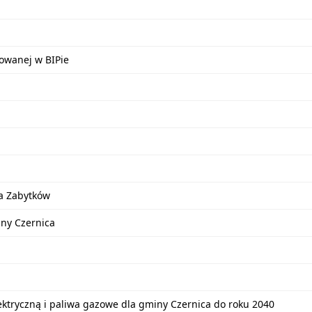
kowanej w BIPie
a Zabytków
iny Czernica
lektryczną i paliwa gazowe dla gminy Czernica do roku 2040