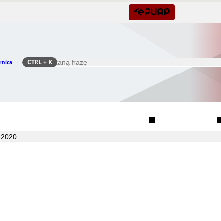
CTRL
+ K
rnica
Szukaj
Rada Seniorów Gminy Czernica
Sołectwa
 2020