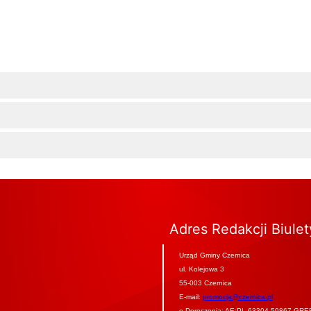
Adres Redakcji Biule
Urząd Gminy Czernica
ul. Kolejowa 3
55-003 Czernica
E-mail:
promocja@czernica.pl
e-Doręczenia: AE:PL-63304-59867-GRE