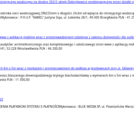
niejącego wodociągu na działce 262/2 obręb Dobrzykowice przebiegającego przez działki n
 odcinka sieci wodociągowej DN225mm o długości 24,6m od wpięcia do istniejącego wodociąg
i
Wykonawca : P.H.U.P. "KAMEL" Justyna Soja, ul. Łokietka 28/1, 49-300 Brzeg
Kwota PLN : 41 2
ww z aplikacją mobilną wraz z przeprowadzeniem szkolenia z zakresu dostępności dla osób
 audytów: architektonicznego oraz kompleksowego i całościowego stron www z aplikacją mob
5/41, 52-228 Wrocław
Kwota PLN : 46 200,00
6m x 5m wraz z montażem i przymocowaniem do podłoża w Jeszkowicach przy ul. Głównej, 
arażu blaszanego drewnopodobnego krytego blachodachówką o wymiarach 6m x 5m wraz z mo
wota PLN : 11 300,00
CI
IENIA PŁATNIKOM SYSTEMU E-PŁATNOŚCI
Wykonawca : BLUE MEDIA SP, ul. Powstańców Warsz