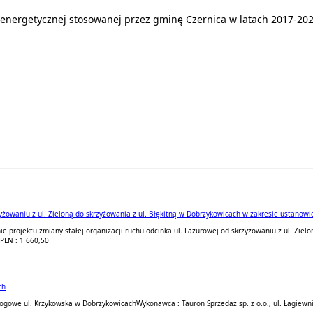
energetycznej stosowanej przez gminę Czernica w latach 2017-20
yżowaniu z ul. Zieloną do skrzyżowania z ul. Błękitną w Dobrzykowicach w zakresie ustanowi
e projektu zmiany stałej organizacji ruchu odcinka ul. Lazurowej od skrzyżowaniu z ul. Ziel
PLN : 1 660,50
ch
rogowe ul. Krzykowska w Dobrzykowicach
Wykonawca : Tauron Sprzedaż sp. z o.o., ul. Łagiewn