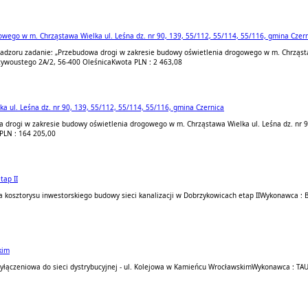
wego w m. Chrząstawa Wielka ul. Leśna dz. nr 90, 139, 55/112, 55/114, 55/116, gmina Czern
nadzoru zadanie: „Przebudowa drogi w zakresie budowy oświetlenia drogowego w m. Chrząsta
zywoustego 2A/2, 56-400 Oleśnica
Kwota PLN : 2 463,08
 ul. Leśna dz. nr 90, 139, 55/112, 55/114, 55/116, gmina Czernica
 drogi w zakresie budowy oświetlenia drogowego w m. Chrząstawa Wielka ul. Leśna dz. nr 9
PLN : 164 205,00
tap II
ja kosztorysu inwestorskiego budowy sieci kanalizacji w Dobrzykowicach etap II
Wykonawca : B
kim
łączeniowa do sieci dystrybucyjnej - ul. Kolejowa w Kamieńcu Wrocławskim
Wykonawca : TAU