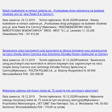
Roboty budowlane w ramach zadania pn. „Przebudowa drogi polegająca na budowie
chodnika przy pl. Jana Pawła II w Czernicy”.
Data zawarcia: 20.12.2019
Termin wykonania: 30.04.2020
Przedmiot : Roboty
budowlane w ramach zadania pn. „Przebudowa drogi polegająca na budowie chodnika
przy pl. Jana Pawła II w Czernicy”.
Wykonawca : PRZEDSIĘBIORSTWO USŁUG
INWESTYCYJNO REMONTOWYCH " DROG - WEST "S.C.,ul. Lwowska 11, 55-200
Oława
Kwota PLN : 197 415,00
Świadczenie usług pocztowych oraz kurierskich w obrocie krajowym oraz zagranicznym
na rzecz Urzędu Gminy Czernica oraz Gminnego Ośrodka Pomocy Społecznej w Czernicy
Data zawarcia: 20.12.2019
Termin wykonania: 31.12.2020
Przedmiot : Świadczenie
usług pocztowych oraz kurierskich w obrocie krajowym oraz zagranicznym na rzecz
Urzędu Gminy Czernica oraz Gminnego Ośrodka Pomocy Społecznej w
Czernicy
Wykonawca : POCZTA POLSKA S.A., ul. Rodziny Hiszpańskich 8, 00-940
Warszawa
Kwota PLN : 202 000,00
Wykonanie zabiegu sterylizacji kotek ok. 75 sztuk (w tym sterylizacji aborcyjnej)
Data zawarcia: 18.12.2019
Termin wykonania: 10.12.2020
Przedmiot : Wykonanie
zabiegu sterylizacji kotek ok. 75 sztuk (w tym sterylizacji aborcyjnej)
Wykonawca :
Przychodnia Weterynaryjna „ VET CARE” Ewa Fałendysz -Toś, ul. Wrocławska 144, 55-002
Kamieniec Wrocławski
Kwota PLN : 170,00 za sztukę