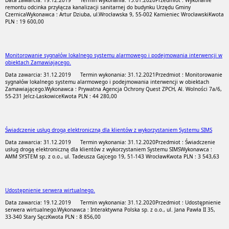
Data zawarcia: 19.12.2019
Termin wykonania: 15.01.2020
Przedmiot : Wykonanie
remontu odcinka przyłącza kanalizacji sanitarnej do budynku Urzędu Gminy
Czernica
Wykonawca : Artur Dziuba, ul.Wrocławska 9, 55-002 Kamieniec Wrocławski
Kwota
PLN : 19 600,00
Monitorowanie sygnałów lokalnego systemu alarmowego i podejmowania interwencji w
obiektach Zamawiającego.
Data zawarcia: 31.12.2019
Termin wykonania: 31.12.2021
Przedmiot : Monitorowanie
sygnałów lokalnego systemu alarmowego i podejmowania interwencji w obiektach
Zamawiającego.
Wykonawca : Prywatna Agencja Ochrony Quest ZPCH, Al. Wolności 7a/6,
55-231 Jelcz-Laskowice
Kwota PLN : 44 280,00
Świadczenie usług drogą elektroniczną dla klientów z wykorzystaniem Systemu SIMS
Data zawarcia: 31.12.2019
Termin wykonania: 31.12.2020
Przedmiot : Świadczenie
usług drogą elektroniczną dla klientów z wykorzystaniem Systemu SIMS
Wykonawca :
AMM SYSTEM sp. z o.o., ul. Tadeusza Gajcego 19, 51-143 Wrocław
Kwota PLN : 3 543,63
Udostępnienie serwera wirtualnego.
Data zawarcia: 19.12.2019
Termin wykonania: 31.12.2020
Przedmiot : Udostępnienie
serwera wirtualnego.
Wykonawca : Interaktywna Polska sp. z o.o., ul. Jana Pawła II 35,
33-340 Stary Sącz
Kwota PLN : 8 856,00