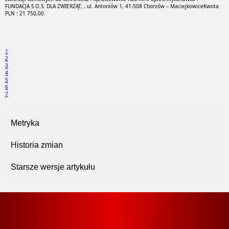
FUNDACJA S.O.S. DLA ZWIERZĄT, , ul. Antoniów 1, 41-508 Chorzów – Maciejkowice
Kwota
PLN : 21 750,00
1
2
3
4
5
6
7
Metryka
Historia zmian
Starsze wersje artykułu