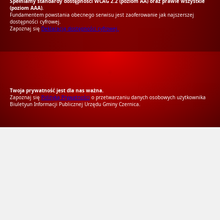
Spełniamy standardy dostępności WCAG 2.2 (poziom AA) oraz prawie wszystkie
(poziom AAA).
Fundamentem powstania obecnego serwisu jest zaoferowanie jak najszerszej
dostępności cyfrowej.
Zapoznaj się
Deklaracją dostępności cyfrowej.
RODO Zgodne
RODO przyjazne narzędzia
Twoja prywatność jest dla nas ważna.
Zapoznaj się
Polityką Prywatności
o przetwarzaniu danych osobowych użytkownika
Biuletyun Informacji Publicznej Urzędu Gminy Czernica.