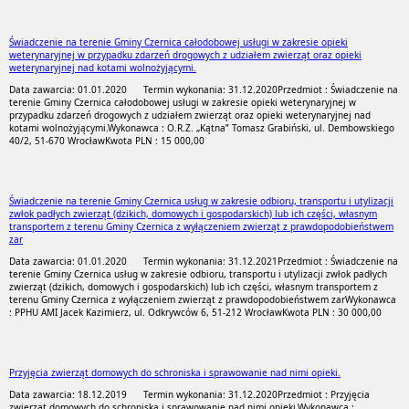
Świadczenie na terenie Gminy Czernica całodobowej usługi w zakresie opieki
weterynaryjnej w przypadku zdarzeń drogowych z udziałem zwierząt oraz opieki
weterynaryjnej nad kotami wolnożyjącymi.
Data zawarcia: 01.01.2020
Termin wykonania: 31.12.2020
Przedmiot : Świadczenie na
terenie Gminy Czernica całodobowej usługi w zakresie opieki weterynaryjnej w
przypadku zdarzeń drogowych z udziałem zwierząt oraz opieki weterynaryjnej nad
kotami wolnożyjącymi.
Wykonawca : O.R.Z. „Kątna” Tomasz Grabiński, ul. Dembowskiego
40/2, 51-670 Wrocław
Kwota PLN : 15 000,00
Świadczenie na terenie Gminy Czernica usług w zakresie odbioru, transportu i utylizacji
zwłok padłych zwierząt (dzikich, domowych i gospodarskich) lub ich części, własnym
transportem z terenu Gminy Czernica z wyłączeniem zwierząt z prawdopodobieństwem
zar
Data zawarcia: 01.01.2020
Termin wykonania: 31.12.2021
Przedmiot : Świadczenie na
terenie Gminy Czernica usług w zakresie odbioru, transportu i utylizacji zwłok padłych
zwierząt (dzikich, domowych i gospodarskich) lub ich części, własnym transportem z
terenu Gminy Czernica z wyłączeniem zwierząt z prawdopodobieństwem zar
Wykonawca
: PPHU AMI Jacek Kazimierz, ul. Odkrywców 6, 51-212 Wrocław
Kwota PLN : 30 000,00
Przyjęcia zwierząt domowych do schroniska i sprawowanie nad nimi opieki.
Data zawarcia: 18.12.2019
Termin wykonania: 31.12.2020
Przedmiot : Przyjęcia
zwierząt domowych do schroniska i sprawowanie nad nimi opieki.
Wykonawca :