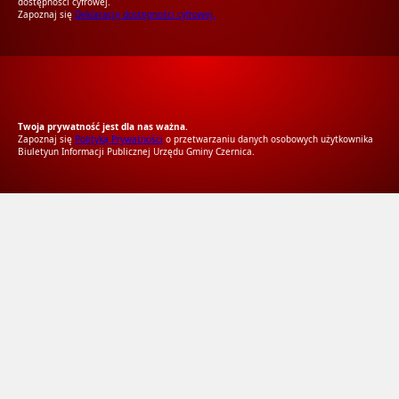
dostępności cyfrowej.
Zapoznaj się
Deklaracją dostępności cyfrowej.
RODO Zgodne
RODO przyjazne narzędzia
Twoja prywatność jest dla nas ważna.
Zapoznaj się
Polityką Prywatności
o przetwarzaniu danych osobowych użytkownika
Biuletyun Informacji Publicznej Urzędu Gminy Czernica.