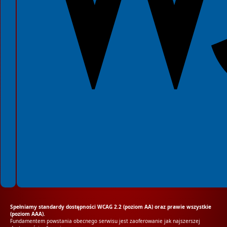
Spełniamy standardy dostępności WCAG 2.2 (poziom AA) oraz prawie wszystkie
(poziom AAA).
Fundamentem powstania obecnego serwisu jest zaoferowanie jak najszerszej