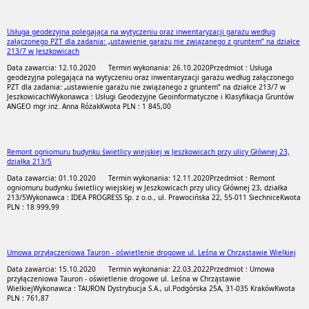
Usługa geodezyjna polegająca na wytyczeniu oraz inwentaryzacji garażu według
załączonego PZT dla zadania: „ustawienie garażu nie związanego z gruntem” na działce
213/7 w Jeszkowicach
Data zawarcia: 12.10.2020
Termin wykonania: 26.10.2020
Przedmiot : Usługa
geodezyjna polegająca na wytyczeniu oraz inwentaryzacji garażu według załączonego
PZT dla zadania: „ustawienie garażu nie związanego z gruntem” na działce 213/7 w
Jeszkowicach
Wykonawca : Usługi Geodezyjne Geoinformatyczne i Klasyfikacja Gruntów
ANGEO mgr inż. Anna Różak
Kwota PLN : 1 845,00
Remont ogniomuru budynku świetlicy wiejskiej w Jeszkowicach przy ulicy Głównej 23,
działka 213/5
Data zawarcia: 01.10.2020
Termin wykonania: 12.11.2020
Przedmiot : Remont
ogniomuru budynku świetlicy wiejskiej w Jeszkowicach przy ulicy Głównej 23, działka
213/5
Wykonawca : IDEA PROGRESS Sp. z o.o., ul. Prawocińska 22, 55-011 Siechnice
Kwota
PLN : 18 999,99
Umowa przyłączeniowa Tauron - oświetlenie drogowe ul. Leśna w Chrząstawie Wielkiej
Data zawarcia: 15.10.2020
Termin wykonania: 22.03.2022
Przedmiot : Umowa
przyłączeniowa Tauron - oświetlenie drogowe ul. Leśna w Chrząstawie
Wielkiej
Wykonawca : TAURON Dystrybucja S.A., ul.Podgórska 25A, 31-035 Kraków
Kwota
PLN : 761,87