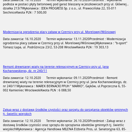
Data zawarcia: 16.10.2020
Termin wykonania: 30.10.2020
Przedmiot : Wykonanie
podłoża w postaci płyty betonowej pod garaż blaszany w Jeszkowicach przy ul. Głównej ,
działka 213/7
Wykonawca : IDEA PROGRESS Sp. z o.o., ul. Prawocińska 22, 55-011
Siechnice
Kwota PLN : 7 500,00
Modernizacja ogrodzenia placy zabaw w Czernicy przy ul. Morelowej/Wiśniowej
Data zawarcia: 16.10.2020
Termin wykonania: 13.11.2020
Przedmiot : Modernizacja
ogrodzenia placy zabaw w Czernicy przy ul. Morelowej/Wiśniowej
Wykonawca : "b-sport"
Tomasz Łapa, ul. Podróżnicza 23/2, 53-208 Wrocław
Kwota PLN : 19 303,13
Remont drewnianej wiaty na terenie rekreacyjnym w Czernicy przy ul. Jana
Kochanowskiego, dz. nr 240/11
Data zawarcia: 12.10.2020
Termin wykonania: 09.11.2020
Przedmiot : Remont
drewnianej wiaty na terenie rekreacyjnym w Czernicy przy ul. Jana Kochanowskiego, dz.
nr 240/11
Wykonawca : MAREK BERNACKI PPUH " MARKO", Gajków, ul.Poprzeczna 6, 55-
002 Kamieniec Wrocławski
Kwota PLN : 6 088,50
Zakup wraz z dostawą środków czystości oraz sprzętu do sprzątania obiektów gminnych
tj. świetlic wiejskich
Data zawarcia: 12.10.2020
Termin wykonania: 26.10.2020
Przedmiot : Zakup wraz z
dostawą środków czystości oraz sprzętu do sprzątania obiektów gminnych tj. świetlic
wiejskich
Wykonawca : Agencja Handlowa MILENA Elżbieta Pros, ul. Sanatoryjna 63, 85-