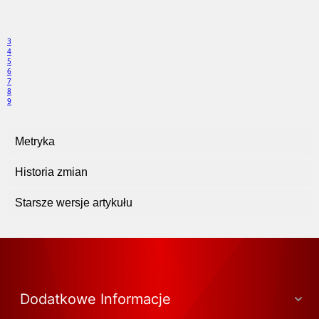
3
4
5
6
7
8
9
Metryka
Historia zmian
Starsze wersje artykułu
Dodatkowe Informacje