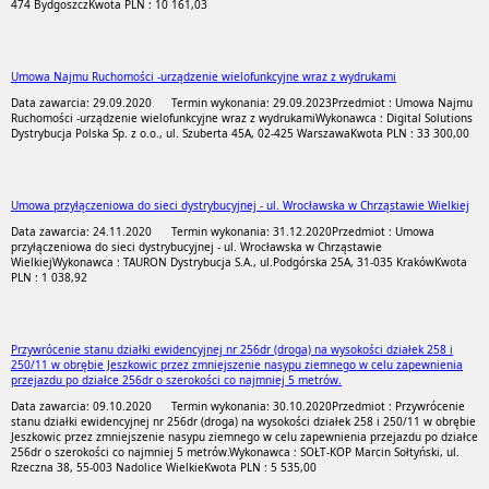
474 Bydgoszcz
Kwota PLN : 10 161,03
Umowa Najmu Ruchomości -urządzenie wielofunkcyjne wraz z wydrukami
Data zawarcia: 29.09.2020
Termin wykonania: 29.09.2023
Przedmiot : Umowa Najmu
Ruchomości -urządzenie wielofunkcyjne wraz z wydrukami
Wykonawca : Digital Solutions
Dystrybucja Polska Sp. z o.o., ul. Szuberta 45A, 02-425 Warszawa
Kwota PLN : 33 300,00
Umowa przyłączeniowa do sieci dystrybucyjnej - ul. Wrocławska w Chrząstawie Wielkiej
Data zawarcia: 24.11.2020
Termin wykonania: 31.12.2020
Przedmiot : Umowa
przyłączeniowa do sieci dystrybucyjnej - ul. Wrocławska w Chrząstawie
Wielkiej
Wykonawca : TAURON Dystrybucja S.A., ul.Podgórska 25A, 31-035 Kraków
Kwota
PLN : 1 038,92
Przywrócenie stanu działki ewidencyjnej nr 256dr (droga) na wysokości działek 258 i
250/11 w obrębie Jeszkowic przez zmniejszenie nasypu ziemnego w celu zapewnienia
przejazdu po działce 256dr o szerokości co najmniej 5 metrów.
Data zawarcia: 09.10.2020
Termin wykonania: 30.10.2020
Przedmiot : Przywrócenie
stanu działki ewidencyjnej nr 256dr (droga) na wysokości działek 258 i 250/11 w obrębie
Jeszkowic przez zmniejszenie nasypu ziemnego w celu zapewnienia przejazdu po działce
256dr o szerokości co najmniej 5 metrów.
Wykonawca : SOŁT-KOP Marcin Sołtyński, ul.
Rzeczna 38, 55-003 Nadolice Wielkie
Kwota PLN : 5 535,00