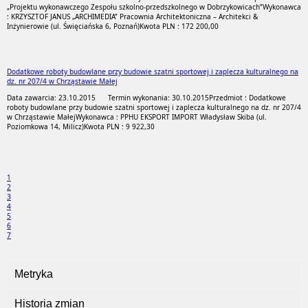
„Projektu wykonawczego Zespołu szkolno-przedszkolnego w Dobrzykowicach”
Wykonawca
: KRZYSZTOF JANUS „ARCHIMEDIA” Pracownia Architektoniczna – Architekci &
Inżynierowie (ul. Święciańska 6, Poznań)
Kwota PLN : 172 200,00
Dodatkowe roboty budowlane przy budowie szatni sportowej i zaplecza kulturalnego na
dz. nr 207/4 w Chrząstawie Małej
Data zawarcia: 23.10.2015
Termin wykonania: 30.10.2015
Przedmiot : Dodatkowe
roboty budowlane przy budowie szatni sportowej i zaplecza kulturalnego na dz. nr 207/4
w Chrząstawie Małej
Wykonawca : PPHU EKSPORT IMPORT Władysław Skiba (ul.
Poziomkowa 14, Milicz)
Kwota PLN : 9 922,30
1
2
3
4
5
6
7
Metryka
Historia zmian