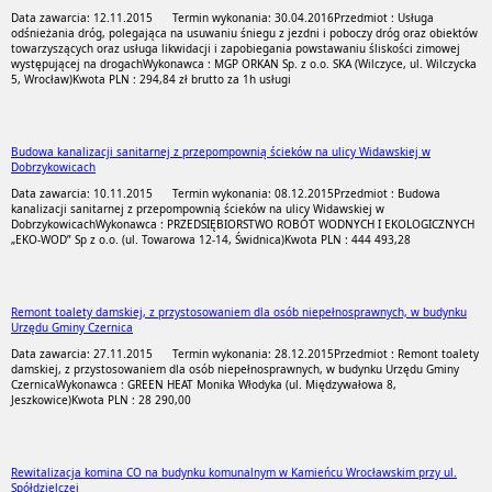
Data zawarcia: 12.11.2015
Termin wykonania: 30.04.2016
Przedmiot : Usługa
odśnieżania dróg, polegająca na usuwaniu śniegu z jezdni i poboczy dróg oraz obiektów
towarzyszących oraz usługa likwidacji i zapobiegania powstawaniu śliskości zimowej
występującej na drogach
Wykonawca : MGP ORKAN Sp. z o.o. SKA (Wilczyce, ul. Wilczycka
5, Wrocław)
Kwota PLN : 294,84 zł brutto za 1h usługi
Budowa kanalizacji sanitarnej z przepompownią ścieków na ulicy Widawskiej w
Dobrzykowicach
Data zawarcia: 10.11.2015
Termin wykonania: 08.12.2015
Przedmiot : Budowa
kanalizacji sanitarnej z przepompownią ścieków na ulicy Widawskiej w
Dobrzykowicach
Wykonawca : PRZEDSIĘBIORSTWO ROBÓT WODNYCH I EKOLOGICZNYCH
„EKO-WOD” Sp z o.o. (ul. Towarowa 12-14, Świdnica)
Kwota PLN : 444 493,28
Remont toalety damskiej, z przystosowaniem dla osób niepełnosprawnych, w budynku
Urzędu Gminy Czernica
Data zawarcia: 27.11.2015
Termin wykonania: 28.12.2015
Przedmiot : Remont toalety
damskiej, z przystosowaniem dla osób niepełnosprawnych, w budynku Urzędu Gminy
Czernica
Wykonawca : GREEN HEAT Monika Włodyka (ul. Międzywałowa 8,
Jeszkowice)
Kwota PLN : 28 290,00
Rewitalizacja komina CO na budynku komunalnym w Kamieńcu Wrocławskim przy ul.
Spółdzielczej