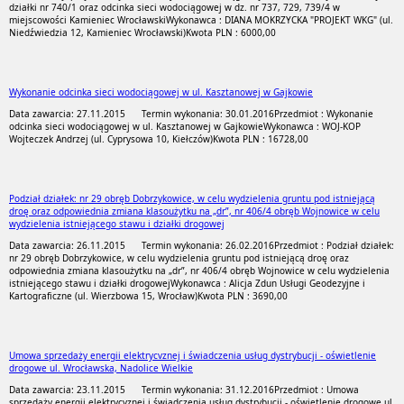
działki nr 740/1 oraz odcinka sieci wodociągowej w dz. nr 737, 729, 739/4 w
miejscowości Kamieniec Wrocławski
Wykonawca : DIANA MOKRZYCKA "PROJEKT WKG" (ul.
Niedźwiedzia 12, Kamieniec Wrocławski)
Kwota PLN : 6000,00
Wykonanie odcinka sieci wodociągowej w ul. Kasztanowej w Gajkowie
Data zawarcia: 27.11.2015
Termin wykonania: 30.01.2016
Przedmiot : Wykonanie
odcinka sieci wodociągowej w ul. Kasztanowej w Gajkowie
Wykonawca : WOJ-KOP
Wojteczek Andrzej (ul. Cyprysowa 10, Kiełczów)
Kwota PLN : 16728,00
Podział działek: nr 29 obręb Dobrzykowice, w celu wydzielenia gruntu pod istniejącą
droę oraz odpowiednia zmiana klasoużytku na „dr”, nr 406/4 obręb Wojnowice w celu
wydzielenia istniejącego stawu i działki drogowej
Data zawarcia: 26.11.2015
Termin wykonania: 26.02.2016
Przedmiot : Podział działek:
nr 29 obręb Dobrzykowice, w celu wydzielenia gruntu pod istniejącą droę oraz
odpowiednia zmiana klasoużytku na „dr”, nr 406/4 obręb Wojnowice w celu wydzielenia
istniejącego stawu i działki drogowej
Wykonawca : Alicja Zdun Usługi Geodezyjne i
Kartograficzne (ul. Wierzbowa 15, Wrocław)
Kwota PLN : 3690,00
Umowa sprzedaży energii elektrycvznej i świadczenia usług dystrybucji - oświetlenie
drogowe ul. Wrocławska, Nadolice Wielkie
Data zawarcia: 23.11.2015
Termin wykonania: 31.12.2016
Przedmiot : Umowa
sprzedaży energii elektrycvznej i świadczenia usług dystrybucji - oświetlenie drogowe ul.