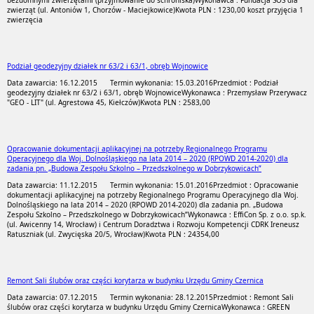
bezdomnymi zwierzętami (przyjmowanie do schroniska)
Wykonawca : Fundacja SOS dla
zwierząt (ul. Antoniów 1, Chorzów - Maciejkowice)
Kwota PLN : 1230,00 koszt przyjęcia 1
zwierzęcia
Podział geodezyjny działek nr 63/2 i 63/1, obręb Wojnowice
Data zawarcia: 16.12.2015
Termin wykonania: 15.03.2016
Przedmiot : Podział
geodezyjny działek nr 63/2 i 63/1, obręb Wojnowice
Wykonawca : Przemysław Przerywacz
"GEO - LIT" (ul. Agrestowa 45, Kiełczów)
Kwota PLN : 2583,00
Opracowanie dokumentacji aplikacyjnej na potrzeby Regionalnego Programu
Operacyjnego dla Woj. Dolnośląskiego na lata 2014 – 2020 (RPOWD 2014-2020) dla
zadania pn. „Budowa Zespołu Szkolno – Przedszkolnego w Dobrzykowicach”
Data zawarcia: 11.12.2015
Termin wykonania: 15.01.2016
Przedmiot : Opracowanie
dokumentacji aplikacyjnej na potrzeby Regionalnego Programu Operacyjnego dla Woj.
Dolnośląskiego na lata 2014 – 2020 (RPOWD 2014-2020) dla zadania pn. „Budowa
Zespołu Szkolno – Przedszkolnego w Dobrzykowicach”
Wykonawca : EffiCon Sp. z o.o. sp.k.
(ul. Awicenny 14, Wrocław) i Centrum Doradztwa i Rozwoju Kompetencji CDRK Ireneusz
Ratuszniak (ul. Zwycięska 20/5, Wrocław)
Kwota PLN : 24354,00
Remont Sali ślubów oraz części korytarza w budynku Urzędu Gminy Czernica
Data zawarcia: 07.12.2015
Termin wykonania: 28.12.2015
Przedmiot : Remont Sali
ślubów oraz części korytarza w budynku Urzędu Gminy Czernica
Wykonawca : GREEN