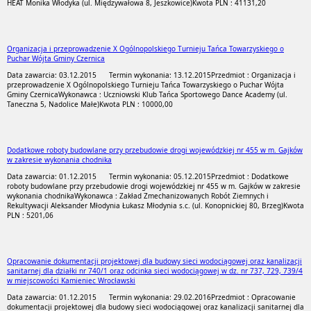
HEAT Monika Włodyka (ul. Międzywałowa 8, Jeszkowice)
Kwota PLN : 41131,20
Organizacja i przeprowadzenie X Ogólnopolskiego Turnieju Tańca Towarzyskiego o
Puchar Wójta Gminy Czernica
Data zawarcia: 03.12.2015
Termin wykonania: 13.12.2015
Przedmiot : Organizacja i
przeprowadzenie X Ogólnopolskiego Turnieju Tańca Towarzyskiego o Puchar Wójta
Gminy Czernica
Wykonawca : Uczniowski Klub Tańca Sportowego Dance Academy (ul.
Taneczna 5, Nadolice Małe)
Kwota PLN : 10000,00
Dodatkowe roboty budowlane przy przebudowie drogi wojewódzkiej nr 455 w m. Gajków
w zakresie wykonania chodnika
Data zawarcia: 01.12.2015
Termin wykonania: 05.12.2015
Przedmiot : Dodatkowe
roboty budowlane przy przebudowie drogi wojewódzkiej nr 455 w m. Gajków w zakresie
wykonania chodnika
Wykonawca : Zakład Zmechanizowanych Robót Ziemnych i
Rekultywacji Aleksander Młodynia Łukasz Młodynia s.c. (ul. Konopnickiej 80, Brzeg)
Kwota
PLN : 5201,06
Opracowanie dokumentacji projektowej dla budowy sieci wodociągowej oraz kanalizacji
sanitarnej dla działki nr 740/1 oraz odcinka sieci wodociągowej w dz. nr 737, 729, 739/4
w miejscowości Kamieniec Wrocławski
Data zawarcia: 01.12.2015
Termin wykonania: 29.02.2016
Przedmiot : Opracowanie
dokumentacji projektowej dla budowy sieci wodociągowej oraz kanalizacji sanitarnej dla