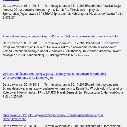
Data zawarcia: 03.11.2015
Termin wykonania: 15.12.2015
Przedmiot : Rewitalizacja
komina CO na budynku komunalnym w Kamieńcu Wrocławskim przy ul.
Spółdzielczej
Wykonawca : IJP SERWIS Sp. z o.o. (ul. Kobierzycka 10, Wrocław)
Kwota PLN :
9 078,37
Przebudowa drogi wojewódzkiej nr 455 w m. Gajków w zakresie wykonania chodnika
Data zawarcia: 09.11.2015
Termin wykonania: 05.12.2015
Przedmiot : Przebudowa
drogi wojewódzkiej nr 455 w m. Gajków w zakresie wykonania chodnika
Wykonawca :
Zakład Zmechanizowanych Robót Ziemnych i Rekultywacji Aleksander Młodynia Łukasz
Młodynia s.c. (ul. Konopnickiej 80, Brzeg)
Kwota PLN : 216 725,75
Wyburzenie ściany działowej w garażu w budynku komunalnym w Kamieńcu
Wrocławskim (przy ulicy Kolejowej 6)
Data zawarcia: 30.10.2015
Termin wykonania: 30.11.2015
Przedmiot : Wyburzenie
ściany działowej w garażu w budynku komunalnym w Kamieńcu Wrocławskim (przy ulicy
Kolejowej 6)
Wykonawca : PPHU MARKO Marek Bernacki (ul. Poprzeczna 6, Gajków)
Kwota
PLN : 7 257,00
Opracowanie „Projektu wykonawczego Zespołu szkolno-przedszkolnego w
Dobrzykowicach”
Data zawarcia: 25.10.2015
Termin wykonania: 25.04.2016
Przedmiot : Opracowanie