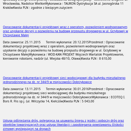
Wrocławska, Nadolice Wielkie
Wykonawca : TAURON Dystrybucja SA ul. Jasnogórska 11
Kraków
Kwota PLN : zgodnie z bieżącym zużyciem
Opracowanie dokumentacji projektowej wraz z operatem, pozwoleniem wodnoprawnym
oraz uzyskanie decyzji o pozwoleniu na budowę przepustu drogowego w ul. Grzybowej w
Chrząstawie Małej
Data zawarcia: 25.11.2015
Termin wykonania: 20.12.2015
Przedmiot : Opracowanie
dokumentacji projektowej wraz z operatem, pozwoleniem wodnoprawnym oraz
uzyskanie decyzji o pozwoleniu na budowę przepustu drogowego w ul. Grzybowej w
Chrząstawie Małej
Wykonawca : WOD-KAN PROJEKT Wojciech Wartalski Projektowanie,
kierowanie robotami, nadzór (ul. Wiejska 48/10, Oława)
Kwota PLN : 8 610,00
Opracowanie dokumentacji projektowej sieci wodociągowej dla budynku mieszkalnego
jednorodzinnego na dz. nr 344/9 w miejscowości Dobrzykowice
Data zawarcia: 13.11.2015
Termin wykonania: 30.01.2016
Przedmiot : Opracowanie
dokumentacji projektowej sieci wodociągowej dla budynku mieszkalnego
jednorodzinnego na dz. nr 344/9 w miejscowości Dobrzykowice
Wykonawca : ECOTEQ I.
Bors R. Flis sp.j. (ul. Wilczycka 14, Kiełczów)
Kwota PLN : 5 043,00
Usługa odśnieżania dróg, polegająca na usuwaniu śniegu z jezdni i poboczy dróg oraz
obiektów towarzyszących oraz usługa likwidacji i zapobiegania powstawaniu śliskości
zimowej występującej na drogach