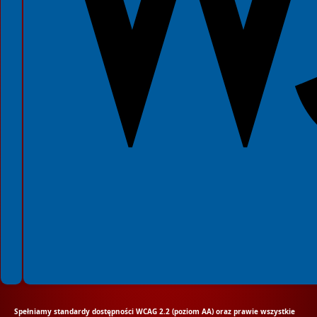
Spełniamy standardy dostępności WCAG 2.2 (poziom AA) oraz prawie wszystkie