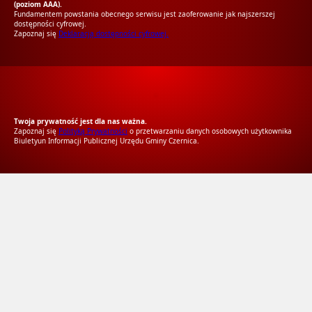
(poziom AAA).
Fundamentem powstania obecnego serwisu jest zaoferowanie jak najszerszej
dostępności cyfrowej.
Zapoznaj się
Deklaracją dostępności cyfrowej.
RODO Zgodne
RODO przyjazne narzędzia
Twoja prywatność jest dla nas ważna.
Zapoznaj się
Polityką Prywatności
o przetwarzaniu danych osobowych użytkownika
Biuletyun Informacji Publicznej Urzędu Gminy Czernica.