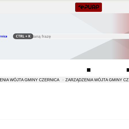
CTRL
+ K
rnica
Szukaj
Rada Seniorów Gminy Czernica
Sołectwa
ENIA WÓJTA GMINY CZERNICA
ZARZĄDZENIA WÓJTA GMINY CZ