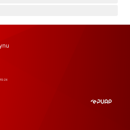
tynu
RS-24