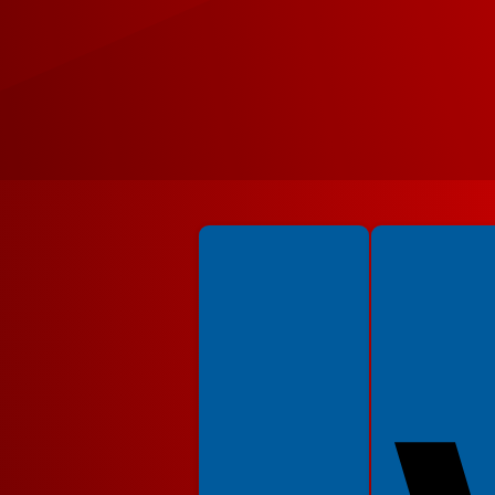
Spełniamy standardy WCAG 2.2
Spełniamy standardy 