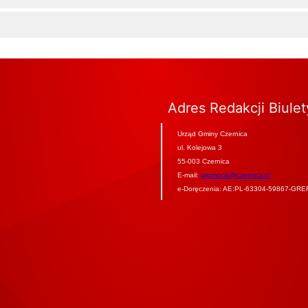
Adres Redakcji Biule
Urząd Gminy Czernica
ul. Kolejowa 3
55-003 Czernica
E-mail:
promocja@czernica.pl
e-Doręczenia: AE:PL-63304-59867-GRE