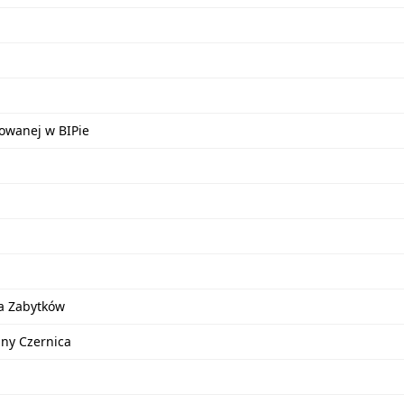
kowanej w BIPie
a Zabytków
iny Czernica