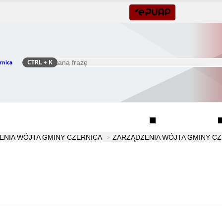
CTRL
+ K
rnica
Szukaj
Rada Seniorów Gminy Czernica
Sołectwa
ENIA WÓJTA GMINY CZERNICA
ZARZĄDZENIA WÓJTA GMINY CZ