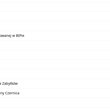
kowanej w BIPie
a Zabytków
iny Czernica