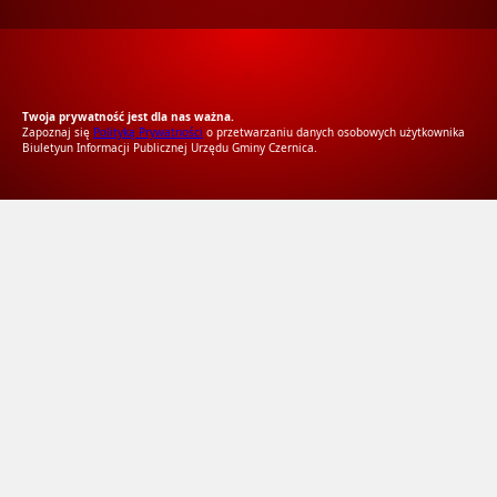
RODO Zgodne
RODO przyjazne narzędzia
Twoja prywatność jest dla nas ważna.
Zapoznaj się
Polityką Prywatności
o przetwarzaniu danych osobowych użytkownika
Biuletyun Informacji Publicznej Urzędu Gminy Czernica.