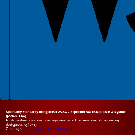
Spełniamy standardy dostępności WCAG 2.2 (poziom AA) oraz prawie wszystkie
(poziom AAA).
Fundamentem powstania obecnego serwisu jest zaoferowanie jak najszerszej
dostępności cyfrowej.
Zapoznaj się
Deklaracją dostępności cyfrowej.