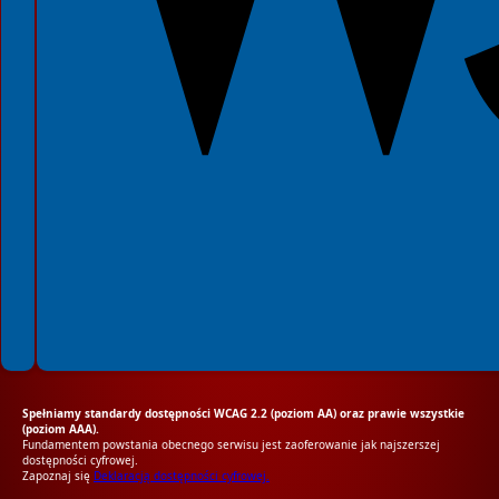
Spełniamy standardy dostępności WCAG 2.2 (poziom AA) oraz prawie wszystkie
(poziom AAA).
Fundamentem powstania obecnego serwisu jest zaoferowanie jak najszerszej
dostępności cyfrowej.
Zapoznaj się
Deklaracją dostępności cyfrowej.