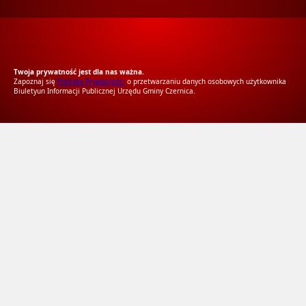
RODO Zgodne
RODO przyjazne narzędzia
Twoja prywatność jest dla nas ważna.
Zapoznaj się
Polityką Prywatności
o przetwarzaniu danych osobowych użytkownika
Biuletyun Informacji Publicznej Urzędu Gminy Czernica.