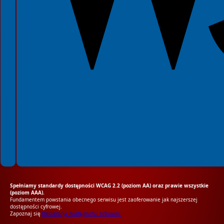
Spełniamy standardy dostępności WCAG 2.2 (poziom AA) oraz prawie wszystkie
(poziom AAA).
Fundamentem powstania obecnego serwisu jest zaoferowanie jak najszerszej
dostępności cyfrowej.
Zapoznaj się
Deklaracją dostępności cyfrowej.