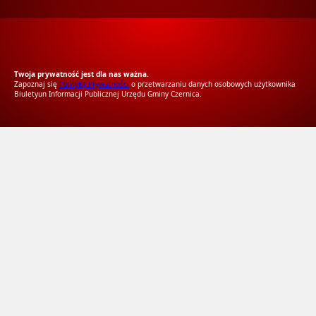
RODO Zgodne
RODO przyjazne narzędzia
Twoja prywatność jest dla nas ważna.
Zapoznaj się
Polityką Prywatności
o przetwarzaniu danych osobowych użytkownika
Biuletyun Informacji Publicznej Urzędu Gminy Czernica.