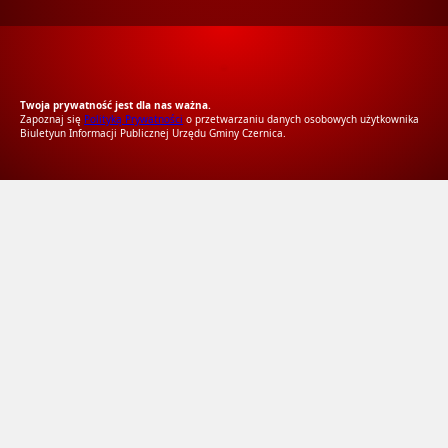
RODO Zgodne
RODO przyjazne narzędzia
Twoja prywatność jest dla nas ważna.
Zapoznaj się
Polityką Prywatności
o przetwarzaniu danych osobowych użytkownika
Biuletyun Informacji Publicznej Urzędu Gminy Czernica.