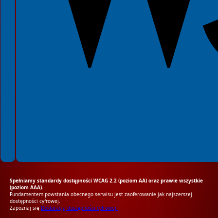
Spełniamy standardy dostępności WCAG 2.2 (poziom AA) oraz prawie wszystkie
(poziom AAA).
Fundamentem powstania obecnego serwisu jest zaoferowanie jak najszerszej
dostępności cyfrowej.
Zapoznaj się
Deklaracją dostępności cyfrowej.