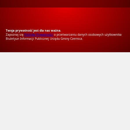
RODO Zgodne
RODO przyjazne narzędzia
Twoja prywatność jest dla nas ważna.
Zapoznaj się
Polityką Prywatności
o przetwarzaniu danych osobowych użytkownika
Biuletyun Informacji Publicznej Urzędu Gminy Czernica.