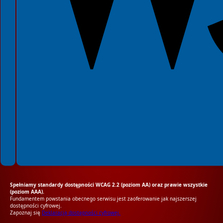
Spełniamy standardy dostępności WCAG 2.2 (poziom AA) oraz prawie wszystkie
(poziom AAA).
Fundamentem powstania obecnego serwisu jest zaoferowanie jak najszerszej
dostępności cyfrowej.
Zapoznaj się
Deklaracją dostępności cyfrowej.