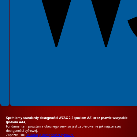
Spełniamy standardy dostępności WCAG 2.2 (poziom AA) oraz prawie wszystkie
(poziom AAA).
Fundamentem powstania obecnego serwisu jest zaoferowanie jak najszerszej
dostępności cyfrowej.
Zapoznaj się
Deklaracją dostępności cyfrowej.