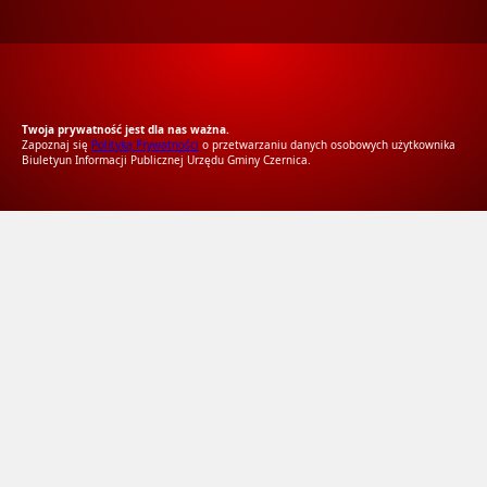
RODO Zgodne
RODO przyjazne narzędzia
Twoja prywatność jest dla nas ważna.
Zapoznaj się
Polityką Prywatności
o przetwarzaniu danych osobowych użytkownika
Biuletyun Informacji Publicznej Urzędu Gminy Czernica.