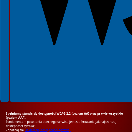
Spełniamy standardy dostępności WCAG 2.2 (poziom AA) oraz prawie wszystkie
(poziom AAA).
Fundamentem powstania obecnego serwisu jest zaoferowanie jak najszerszej
dostępności cyfrowej.
Zapoznaj się
Deklaracją dostępności cyfrowej.