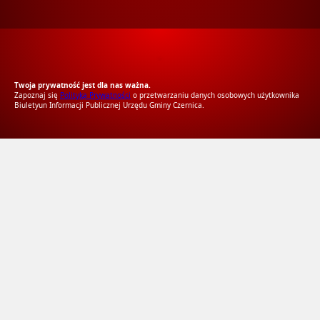
RODO Zgodne
RODO przyjazne narzędzia
Twoja prywatność jest dla nas ważna.
Zapoznaj się
Polityką Prywatności
o przetwarzaniu danych osobowych użytkownika
Biuletyun Informacji Publicznej Urzędu Gminy Czernica.