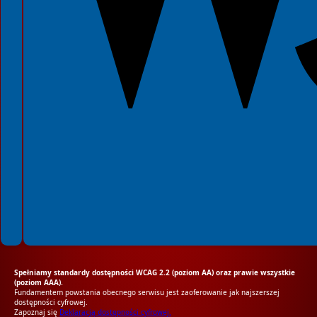
Spełniamy standardy dostępności WCAG 2.2 (poziom AA) oraz prawie wszystkie
(poziom AAA).
Fundamentem powstania obecnego serwisu jest zaoferowanie jak najszerszej
dostępności cyfrowej.
Zapoznaj się
Deklaracją dostępności cyfrowej.