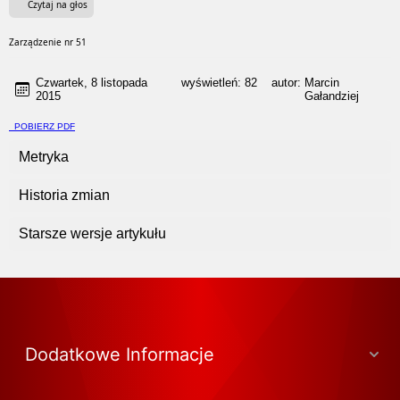
Czytaj na głos
Zarządzenie nr 51
Czwartek, 8 listopada
wyświetleń:
82
autor:
Marcin
2015
Gałandziej
POBIERZ PDF
Metryka
Historia zmian
Starsze wersje artykułu
Dodatkowe Informacje