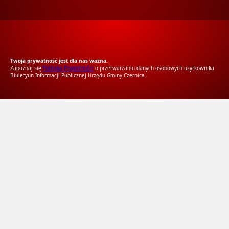
RODO Zgodne
RODO przyjazne narzędzia
Twoja prywatność jest dla nas ważna.
Zapoznaj się
Polityką Prywatności
o przetwarzaniu danych osobowych użytkownika
Biuletyun Informacji Publicznej Urzędu Gminy Czernica.