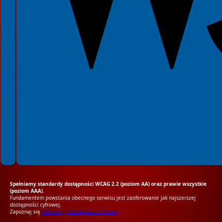
Spełniamy standardy dostępności WCAG 2.2 (poziom AA) oraz prawie wszystkie
(poziom AAA).
Fundamentem powstania obecnego serwisu jest zaoferowanie jak najszerszej
dostępności cyfrowej.
Zapoznaj się
Deklaracją dostępności cyfrowej.