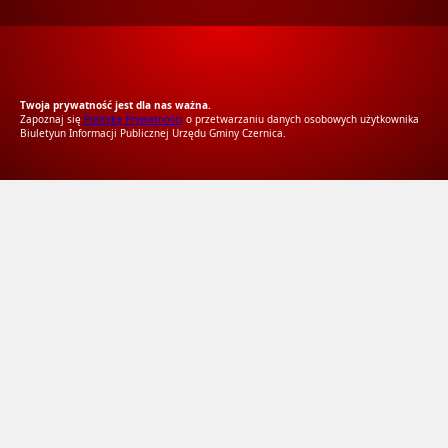
RODO Zgodne
RODO przyjazne narzędzia
Twoja prywatność jest dla nas ważna.
Zapoznaj się
Polityką Prywatności
o przetwarzaniu danych osobowych użytkownika
Biuletyun Informacji Publicznej Urzędu Gminy Czernica.