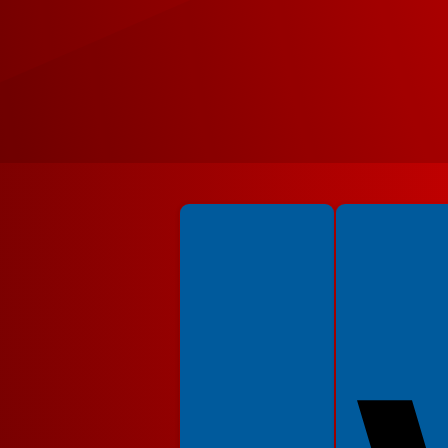
Spełniamy standardy WCAG 2.2
Spełniamy standardy 