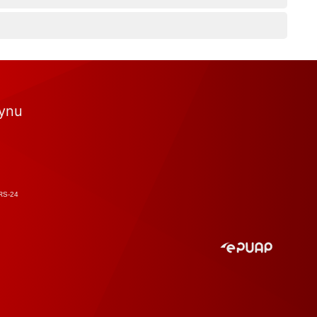
tynu
RS-24