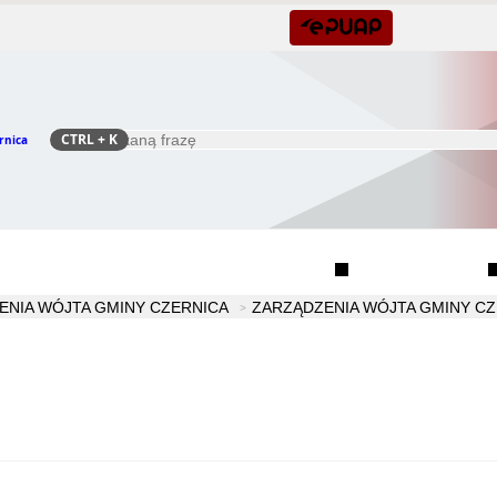
CTRL
+ K
rnica
Szukaj
Rada Seniorów Gminy Czernica
Sołectwa
ENIA WÓJTA GMINY CZERNICA
ZARZĄDZENIA WÓJTA GMINY CZ