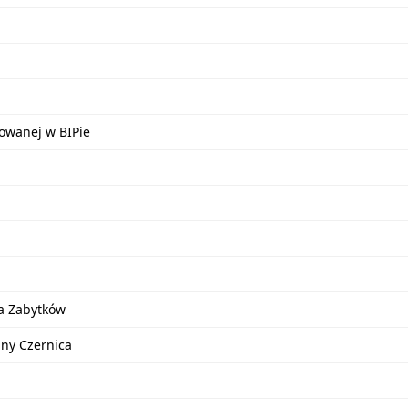
kowanej w BIPie
a Zabytków
iny Czernica