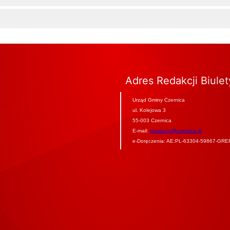
Adres Redakcji Biule
Urząd Gminy Czernica
ul. Kolejowa 3
55-003 Czernica
E-mail:
promocja@czernica.pl
e-Doręczenia: AE:PL-63304-59867-GRE