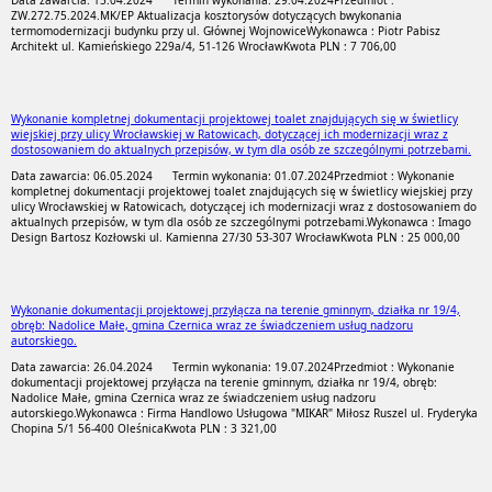
Data zawarcia: 15.04.2024
Termin wykonania: 29.04.2024
Przedmiot :
ZW.272.75.2024.MK/EP Aktualizacja kosztorysów dotyczących bwykonania
termomodernizacji budynku przy ul. Głównej Wojnowice
Wykonawca : Piotr Pabisz
Architekt ul. Kamieńskiego 229a/4, 51-126 Wrocław
Kwota PLN : 7 706,00
Wykonanie kompletnej dokumentacji projektowej toalet znajdujących się w świetlicy
wiejskiej przy ulicy Wrocławskiej w Ratowicach, dotyczącej ich modernizacji wraz z
dostosowaniem do aktualnych przepisów, w tym dla osób ze szczególnymi potrzebami.
Data zawarcia: 06.05.2024
Termin wykonania: 01.07.2024
Przedmiot : Wykonanie
kompletnej dokumentacji projektowej toalet znajdujących się w świetlicy wiejskiej przy
ulicy Wrocławskiej w Ratowicach, dotyczącej ich modernizacji wraz z dostosowaniem do
aktualnych przepisów, w tym dla osób ze szczególnymi potrzebami.
Wykonawca : Imago
Design Bartosz Kozłowski ul. Kamienna 27/30 53-307 Wrocław
Kwota PLN : 25 000,00
Wykonanie dokumentacji projektowej przyłącza na terenie gminnym, działka nr 19/4,
obręb: Nadolice Małe, gmina Czernica wraz ze świadczeniem usług nadzoru
autorskiego.
Data zawarcia: 26.04.2024
Termin wykonania: 19.07.2024
Przedmiot : Wykonanie
dokumentacji projektowej przyłącza na terenie gminnym, działka nr 19/4, obręb:
Nadolice Małe, gmina Czernica wraz ze świadczeniem usług nadzoru
autorskiego.
Wykonawca : Firma Handlowo Usługowa "MIKAR" Miłosz Ruszel ul. Fryderyka
Chopina 5/1 56-400 Oleśnica
Kwota PLN : 3 321,00