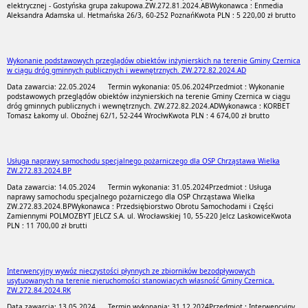
elektrycznej - Gostyńska grupa zakupowa.ZW.272.81.2024.AB
Wykonawca : Enmedia
Aleksandra Adamska ul. Hetmańska 26/3, 60-252 Poznań
Kwota PLN : 5 220,00 zł brutto
Wykonanie podstawowych przeglądów obiektów inżynierskich na terenie Gminy Czernica
w ciągu dróg gminnych publicznych i wewnętrznych. ZW.272.82.2024.AD
Data zawarcia: 22.05.2024
Termin wykonania: 05.06.2024
Przedmiot : Wykonanie
podstawowych przeglądów obiektów inżynierskich na terenie Gminy Czernica w ciągu
dróg gminnych publicznych i wewnętrznych. ZW.272.82.2024.AD
Wykonawca : KORBET
Tomasz Łakomy ul. Oboźnej 62/1, 52-244 Wrocłw
Kwota PLN : 4 674,00 zł brutto
Usługa naprawy samochodu specjalnego pożarniczego dla OSP Chrząstawa Wielka
ZW.272.83.2024.BP
Data zawarcia: 14.05.2024
Termin wykonania: 31.05.2024
Przedmiot : Usługa
naprawy samochodu specjalnego pożarniczego dla OSP Chrząstawa Wielka
ZW.272.83.2024.BP
Wykonawca : Przedsiębiorstwo Obrotu Samochodami i Części
Zamiennymi POLMOZBYT JELCZ S.A. ul. Wrocławskiej 10, 55-220 Jelcz Laskowice
Kwota
PLN : 11 700,00 zł brutti
Interwencyjny wywóz nieczystości płynnych ze zbiorników bezodpływowych
usytuowanych na terenie nieruchomości stanowiacych własność Gminy Czernica.
ZW.272.84.2024.RK
Data zawarcia: 13.05.2024
Termin wykonania: 31.12.2024
Przedmiot : Interwencyjny