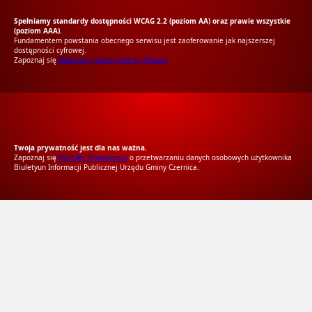
Spełniamy standardy dostępności WCAG 2.2 (poziom AA) oraz prawie wszystkie
(poziom AAA).
Fundamentem powstania obecnego serwisu jest zaoferowanie jak najszerszej
dostępności cyfrowej.
Zapoznaj się
Deklaracją dostępności cyfrowej.
RODO Zgodne
RODO przyjazne narzędzia
Twoja prywatność jest dla nas ważna.
Zapoznaj się
Polityką Prywatności
o przetwarzaniu danych osobowych użytkownika
Biuletyun Informacji Publicznej Urzędu Gminy Czernica.