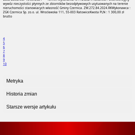
wywóz nieczystości płynnych ze zbiorników bezodpływowych usytuowanych na terenie
nieruchomości stanowiacych własność Gminy Czernica. ZW.272.84.2024.RK
Wykonawca :
ZGK Czernica Sp. zo.o. ul. Wrocławska 111, 55-003 Ratowice
Kwota PLN : 1 300,00 zł
brutto
4
5
6
7
8
9
10
Metryka
Historia zmian
Starsze wersje artykułu