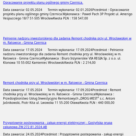
Opracowanie projektu planu ogólnego gminy Czernica.
Data zawarcia: 02.05.2024
Termin wykonania: 02.01.2026
Przedmiot : Opracowanie
projektu planu ogólnego gminy Czernica.
Wykonawca : Paweł Pach 3P Projekt ul. Amerigo
Vespucciego 18/7 51-505 Wrocław
Kwota PLN : 158 547,00
Pełnienie nadzoru inwestorskiego dla zadania Remont chodnika przy ul. Wrocławskiej w
m. Ratowice - Gmina Czernica
Data zawarcia: 17.05.2024
Termin wykonania: 17.09.2024
Przedmiot : Pełnienie
nadzoru inwestorskiego dla zadania Remont chodnika przy ul. Wrocławskiej w m.
Ratowice - Gmina Czernica
Wykonawca : Biuro Inżynierskie VIA REGIA Sp. z o.o. ul.
Klonowa 10 55-002 Kamieniec Wrocławski
Kwota PLN : 2 214,00
Remont chodnika przy ul. Wrocławskiej w m. Ratowice - Gmina Czernica
Data zawarcia: 17.05.2024
Termin wykonania: 17.09.2024
Przedmiot : Remont
chodnika przy ul. Wrocławskiej w m. Ratowice - Gmina Czernica
Wykonawca :
Przedsiębiorstwo Usług Inwestycyjno Remontowych „DROG-WEST” s.c. Antoni
Jaśnikowski, Piotr Kita ul. Lwowska 11 55-200 Oława
Kwota PLN : 440 000,00
Przygotownie postepowania - zakup energii elektrycznej - Gostyńska grupa
zakupowa.ZW.272.81.2024.AB
Data zawarcia: 24.05.2024
Przedmiot : Przygotownie postepowania - zakup energii