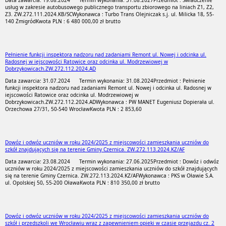
Data zawarcia: 19.08.2024
Termin wykonania: 31.08.2027
Przedmiot : Świadczenie
usług w zakresie autobusowego publicznego transportu zbiorowego na liniach Z1, Z2,
Z3. ZW.272.111.2024.KB/SC
Wykonawca : Turbo Trans Olejniczak s.j. ul. Milicka 18, 55-
140 Żmigród
Kwota PLN : 6 480 000,00 zł brutto
Pełnienie funkcji inspektora nadzoru nad zadaniami Remont ul. Nowej i odcinka ul.
Radosnej w iejscowości Ratowice oraz odcinka ul. Modrzewiowej w
Dobrzykowicach.ZW.272.112.2024.AD
Data zawarcia: 31.07.2024
Termin wykonania: 31.08.2024
Przedmiot : Pełnienie
funkcji inspektora nadzoru nad zadaniami Remont ul. Nowej i odcinka ul. Radosnej w
iejscowości Ratowice oraz odcinka ul. Modrzewiowej w
Dobrzykowicach.ZW.272.112.2024.AD
Wykonawca : PW MANET Eugeniusz Dopierała ul.
Orzechowa 27/31, 50-540 Wrocław
Kwota PLN : 2 853,60
Dowóz i odwóz uczniów w roku 2024/2025 z miejscowości zamieszkania uczniów do
szkół znajdujących się na terenie Gminy Czernica. ZW.272.113.2024.KZ/AF
Data zawarcia: 23.08.2024
Termin wykonania: 27.06.2025
Przedmiot : Dowóz i odwóz
uczniów w roku 2024/2025 z miejscowości zamieszkania uczniów do szkół znajdujących
się na terenie Gminy Czernica. ZW.272.113.2024.KZ/AF
Wykonawca : PKS w Oławie S.A.
ul. Opolskiej 50, 55-200 Oława
Kwota PLN : 810 350,00 zł brutto
Dowóz i odwóz uczniów w roku 2024/2025 z miejscowości zamieszkania uczniów do
szkół i przedszkoli we Wrocławiu wraz z zapewnieniem opieki w czasie przejazdu cz. 2