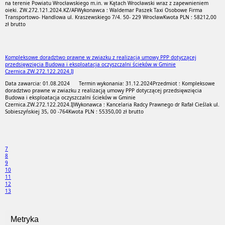
na terenie Powiatu Wrocławskiego m.in. w Kątach Wrocławski wraz z zapewnieniem
oieki. ZW.272.121.2024.KZ/AF
Wykonawca : Waldemar Paszek Taxi Osobowe Firma
Transportowo- Handlowa ul. Kraszewskiego 7/4. 50- 229 Wrocław
Kwota PLN : 58212,00
zł brutto
Kompleksowe doradztwo prawne w zwiazku z realizacją umowy PPP dotyczącej
przedsięwzięcia Budowa i eksploatacja oczyszczalni ścieków w Gminie
Czernica.ZW.272.122.2024.IJ
Data zawarcia: 01.08.2024
Termin wykonania: 31.12.2024
Przedmiot : Kompleksowe
doradztwo prawne w zwiazku z realizacją umowy PPP dotyczącej przedsięwzięcia
Budowa i eksploatacja oczyszczalni ścieków w Gminie
Czernica.ZW.272.122.2024.IJ
Wykonawca : Kancelaria Radcy Prawnego dr Rafał Cieślak ul.
Sobieszyńskiej 35, 00 -764
Kwota PLN : 55350,00 zł brutto
7
8
9
10
11
12
13
Metryka