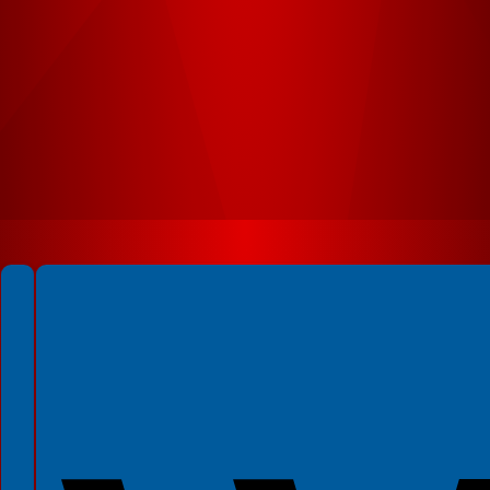
Spełniamy standardy WCAG 2.2
Spełniamy standardy W3C