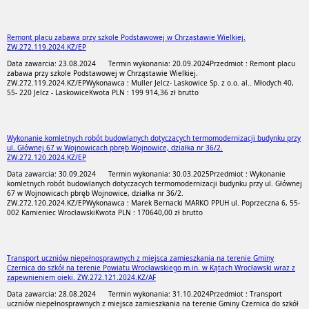
Remont placu zabawa przy szkole Podstawowej w Chrząstawie Wielkiej.
ZW.272.119.2024.KZ/EP
Data zawarcia: 23.08.2024
Termin wykonania: 20.09.2024
Przedmiot : Remont placu
zabawa przy szkole Podstawowej w Chrząstawie Wielkiej.
ZW.272.119.2024.KZ/EP
Wykonawca : Muller Jelcz- Laskowice Sp. z o.o. al.. Młodych 40,
55- 220 Jelcz - Laskowice
Kwota PLN : 199 914,36 zł brutto
Wykonanie komletnych robót budowlanych dotyczacych termomodernizacji budynku przy
ul. Głównej 67 w Wojnowicach pbręb Wojnowice, działka nr 36/2.
ZW.272.120.2024.KZ/EP
Data zawarcia: 30.09.2024
Termin wykonania: 30.03.2025
Przedmiot : Wykonanie
komletnych robót budowlanych dotyczacych termomodernizacji budynku przy ul. Głównej
67 w Wojnowicach pbręb Wojnowice, działka nr 36/2.
ZW.272.120.2024.KZ/EP
Wykonawca : Marek Bernacki MARKO PPUH ul. Poprzeczna 6, 55-
002 Kamieniec Wrocławski
Kwota PLN : 170640,00 zł brutto
Transport uczniów niepełnosprawnych z miejsca zamieszkania na terenie Gminy
Czernica do szkół na terenie Powiatu Wrocławskiego m.in. w Kątach Wrocławski wraz z
zapewnieniem oieki. ZW.272.121.2024.KZ/AF
Data zawarcia: 28.08.2024
Termin wykonania: 31.10.2024
Przedmiot : Transport
uczniów niepełnosprawnych z miejsca zamieszkania na terenie Gminy Czernica do szkół