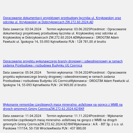
Opracowanie dokumentacji projektowej przebudowy łącznika ul. Krzykowskiej oraz
odcinka ul. Krzykowskiej w Dobrzykowicach ZW.272.60.2024.AD
Data zawarcia: 03.04.2024
Termin wykonania: 03.06.2025
Przedmiot : Opracowanie
dokumentacji projektowej przebudowy łącznika ul. Krzykowskiej oraz odcinka ul.
Krzykowskiej w Dobrzykowicach ZW.272.60.2024.AD
Wykonawca : DROGTIM Adam
Pawłucki ul. Spokojna 14, 55-093 Kątna
Kwota PLN : 128 781,00 zł brutto
Opracowanie projektu wykonawczego branży drogowej i odwodnieniowej w ramach
zadania Przebudowa i rozbudowa Budynku UG Czernica
Data zawarcia: 05.04.2024
Termin wykonania: 19.04.2024
Przedmiot : Opracowanie
projektu wykonawczego branży drogowej i odwodnieniowej w ramach zadania
Przebudowa i rozbudowa Budynku UG Czernica
Wykonawca : DROGTIM Adam Pawłucki ul.
Spokojna 14, 55-093 Kątna
Kwota PLN : 24 969,00 zł brutto
Wykonanie remontów cząstkowych masą mineralno- asfaltową na gorąco z WMB na
drogch gminnych Gminy CzernicaZW.272.62.2024.KZ/BKF
Data zawarcia: 11.04.2024
Termin wykonania: 11.11.2024
Przedmiot : Wykonanie
remontów cząstkowych masą mineralno- asfaltową na gorąco z WMB na drogch
gminnych Gminy CzernicaZW.272.62.2024.KZ/BKF
Wykonawca : A.R. - BIT Sp. z o.o. ul.
Piaskowa 17/154, 50-158 Wrocław
Kwota PLN : 437 880,00