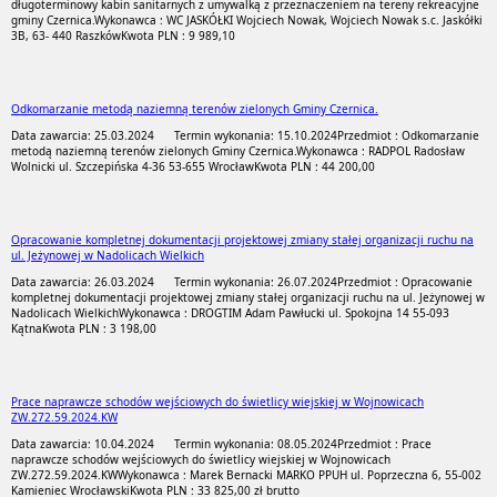
długoterminowy kabin sanitarnych z umywalką z przeznaczeniem na tereny rekreacyjne
gminy Czernica.
Wykonawca : WC JASKÓŁKI Wojciech Nowak, Wojciech Nowak s.c. Jaskółki
3B, 63- 440 Raszków
Kwota PLN : 9 989,10
Odkomarzanie metodą naziemną terenów zielonych Gminy Czernica.
Data zawarcia: 25.03.2024
Termin wykonania: 15.10.2024
Przedmiot : Odkomarzanie
metodą naziemną terenów zielonych Gminy Czernica.
Wykonawca : RADPOL Radosław
Wolnicki ul. Szczepińska 4-36 53-655 Wrocław
Kwota PLN : 44 200,00
Opracowanie kompletnej dokumentacji projektowej zmiany stałej organizacji ruchu na
ul. Jeżynowej w Nadolicach Wielkich
Data zawarcia: 26.03.2024
Termin wykonania: 26.07.2024
Przedmiot : Opracowanie
kompletnej dokumentacji projektowej zmiany stałej organizacji ruchu na ul. Jeżynowej w
Nadolicach Wielkich
Wykonawca : DROGTIM Adam Pawłucki ul. Spokojna 14 55-093
Kątna
Kwota PLN : 3 198,00
Prace naprawcze schodów wejściowych do świetlicy wiejskiej w Wojnowicach
ZW.272.59.2024.KW
Data zawarcia: 10.04.2024
Termin wykonania: 08.05.2024
Przedmiot : Prace
naprawcze schodów wejściowych do świetlicy wiejskiej w Wojnowicach
ZW.272.59.2024.KW
Wykonawca : Marek Bernacki MARKO PPUH ul. Poprzeczna 6, 55-002
Kamieniec Wrocławski
Kwota PLN : 33 825,00 zł brutto