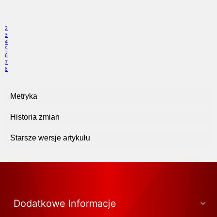
2
3
4
5
6
7
8
Metryka
Historia zmian
Starsze wersje artykułu
Dodatkowe Informacje