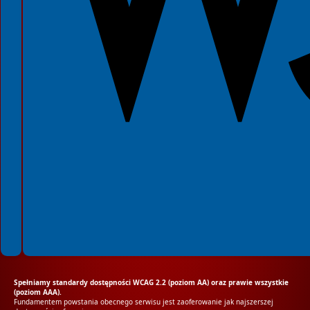
Spełniamy standardy dostępności WCAG 2.2 (poziom AA) oraz prawie wszystkie
(poziom AAA).
Fundamentem powstania obecnego serwisu jest zaoferowanie jak najszerszej