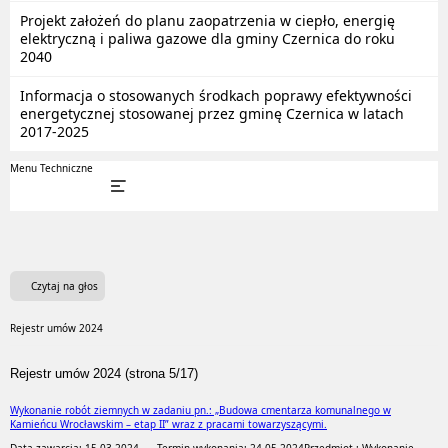
Projekt założeń do planu zaopatrzenia w ciepło, energię
elektryczną i paliwa gazowe dla gminy Czernica do roku
2040
Informacja o stosowanych środkach poprawy efektywności
energetycznej stosowanej przez gminę Czernica w latach
2017-2025
Menu Techniczne
Czytaj na głos
Rejestr umów 2024
Rejestr umów 2024 (strona 5/17)
Wykonanie robót ziemnych w zadaniu pn.: „Budowa cmentarza komunalnego w
Kamieńcu Wrocławskim – etap II” wraz z pracami towarzyszącymi.