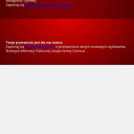
dostępności cyfrowej.
Zapoznaj się
Deklaracją dostępności cyfrowej.
RODO Zgodne
RODO przyjazne narzędzia
Twoja prywatność jest dla nas ważna.
Zapoznaj się
Polityką Prywatności
o przetwarzaniu danych osobowych użytkownika
Biuletyun Informacji Publicznej Urzędu Gminy Czernica.