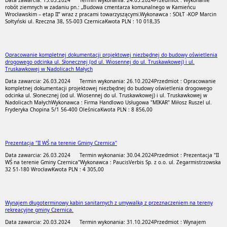
Data zawarcia: 15.03.2024
Termin wykonania: 24.05.2024
Przedmiot : Wykonanie
robót ziemnych w zadaniu pn.: „Budowa cmentarza komunalnego w Kamieńcu
Wrocławskim – etap II” wraz z pracami towarzyszącymi.
Wykonawca : SOŁT -KOP Marcin
Sołtyński ul. Rzeczna 38, 55-003 Czernica
Kwota PLN : 10 018,35
Opracowanie kompletnej dokumentacji projektowej niezbędnej do budowy oświetlenia
drogowego odcinka ul. Słonecznej (od ul. Wiosennej do ul. Truskawkowej) i ul.
Truskawkowej w Nadolicach Małych
Data zawarcia: 26.03.2024
Termin wykonania: 26.10.2024
Przedmiot : Opracowanie
kompletnej dokumentacji projektowej niezbędnej do budowy oświetlenia drogowego
odcinka ul. Słonecznej (od ul. Wiosennej do ul. Truskawkowej) i ul. Truskawkowej w
Nadolicach Małych
Wykonawca : Firma Handlowo Usługowa "MIKAR" Miłosz Ruszel ul.
Fryderyka Chopina 5/1 56-400 Oleśnica
Kwota PLN : 8 856,00
Prezentacja "II WŚ na terenie Gminy Czernica"
Data zawarcia: 26.03.2024
Termin wykonania: 30.04.2024
Przedmiot : Prezentacja "II
WŚ na terenie Gminy Czernica"
Wykonawca : PaucisVerbis Sp. z o.o. ul. Zegarmistrzowska
32 51-180 Wrocław
Kwota PLN : 4 305,00
Wynajem długoterminowy kabin sanitarnych z umywalką z przeznaczeniem na tereny
rekreacyjne gminy Czernica.
Data zawarcia: 20.03.2024
Termin wykonania: 31.10.2024
Przedmiot : Wynajem