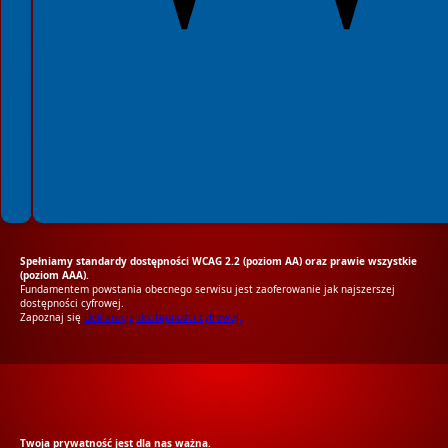
Spełniamy standardy dostępności WCAG 2.2 (poziom AA) oraz prawie wszystkie
(poziom AAA).
Fundamentem powstania obecnego serwisu jest zaoferowanie jak najszerszej
dostępności cyfrowej.
Zapoznaj się
Deklaracją dostępności cyfrowej.
RODO Zgodne
RODO przyjazne narzędzia
Twoja prywatność jest dla nas ważna.