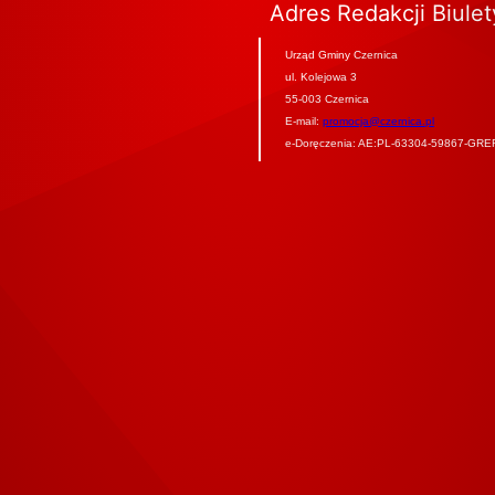
Adres Redakcji Biule
Urząd Gminy Czernica
ul. Kolejowa 3
55-003 Czernica
E-mail:
promocja@czernica.pl
e-Doręczenia: AE:PL-63304-59867-GRE