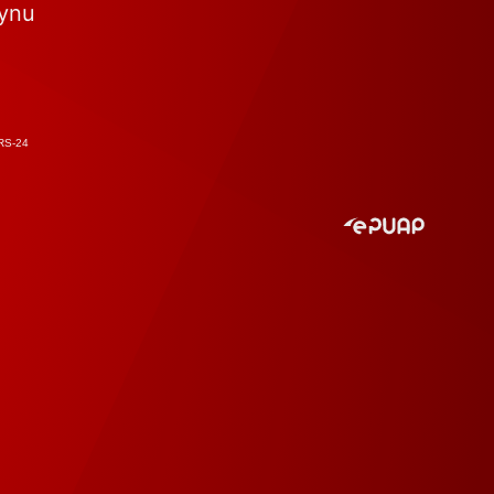
tynu
RS-24