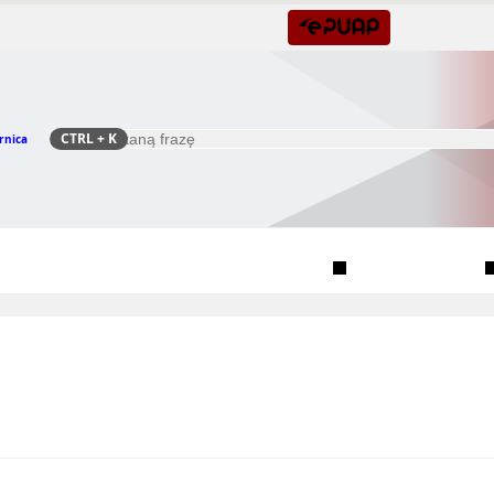
CTRL
+ K
rnica
Szukaj
Rada Seniorów Gminy Czernica
Sołectwa