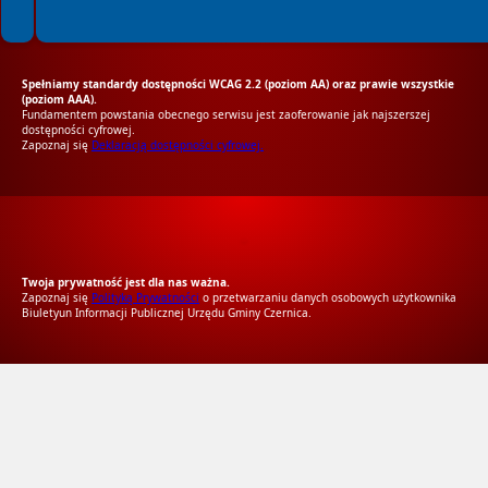
Spełniamy standardy dostępności WCAG 2.2 (poziom AA) oraz prawie wszystkie
(poziom AAA).
Fundamentem powstania obecnego serwisu jest zaoferowanie jak najszerszej
dostępności cyfrowej.
Zapoznaj się
Deklaracją dostępności cyfrowej.
RODO Zgodne
RODO przyjazne narzędzia
Twoja prywatność jest dla nas ważna.
Zapoznaj się
Polityką Prywatności
o przetwarzaniu danych osobowych użytkownika
Biuletyun Informacji Publicznej Urzędu Gminy Czernica.