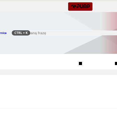
CTRL
+ K
rnica
Szukaj
Rada Seniorów Gminy Czernica
Sołectwa