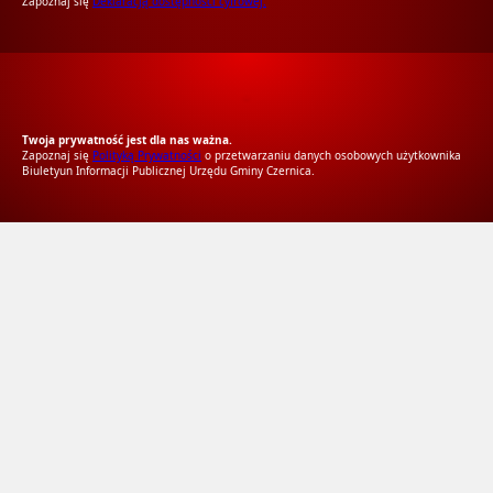
Zapoznaj się
Deklaracją dostępności cyfrowej.
RODO Zgodne
RODO przyjazne narzędzia
Twoja prywatność jest dla nas ważna.
Zapoznaj się
Polityką Prywatności
o przetwarzaniu danych osobowych użytkownika
Biuletyun Informacji Publicznej Urzędu Gminy Czernica.