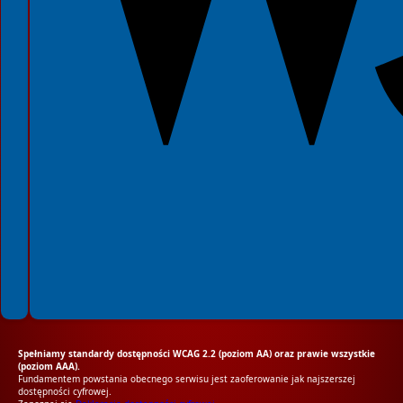
Spełniamy standardy dostępności WCAG 2.2 (poziom AA) oraz prawie wszystkie
(poziom AAA).
Fundamentem powstania obecnego serwisu jest zaoferowanie jak najszerszej
dostępności cyfrowej.