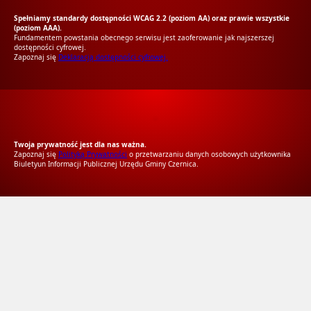
Spełniamy standardy dostępności WCAG 2.2 (poziom AA) oraz prawie wszystkie
(poziom AAA).
Fundamentem powstania obecnego serwisu jest zaoferowanie jak najszerszej
dostępności cyfrowej.
Zapoznaj się
Deklaracją dostępności cyfrowej.
RODO Zgodne
RODO przyjazne narzędzia
Twoja prywatność jest dla nas ważna.
Zapoznaj się
Polityką Prywatności
o przetwarzaniu danych osobowych użytkownika
Biuletyun Informacji Publicznej Urzędu Gminy Czernica.