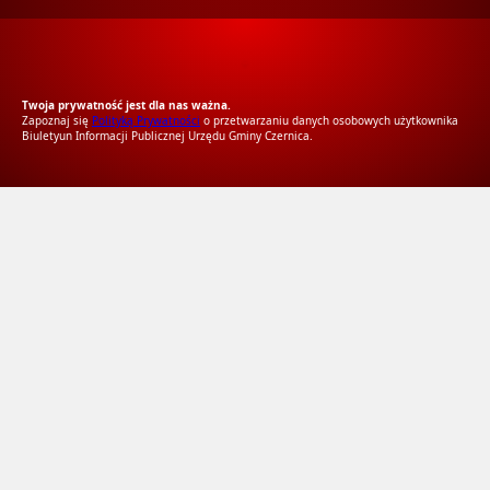
RODO Zgodne
RODO przyjazne narzędzia
Twoja prywatność jest dla nas ważna.
Zapoznaj się
Polityką Prywatności
o przetwarzaniu danych osobowych użytkownika
Biuletyun Informacji Publicznej Urzędu Gminy Czernica.