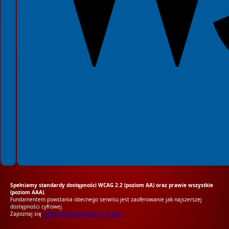
Spełniamy standardy dostępności WCAG 2.2 (poziom AA) oraz prawie wszystkie
(poziom AAA).
Fundamentem powstania obecnego serwisu jest zaoferowanie jak najszerszej
dostępności cyfrowej.
Zapoznaj się
Deklaracją dostępności cyfrowej.