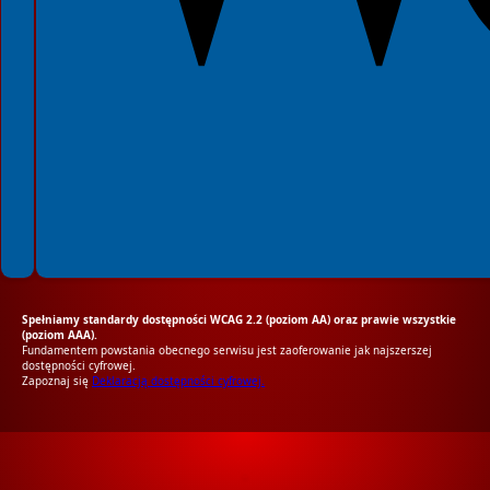
Spełniamy standardy dostępności WCAG 2.2 (poziom AA) oraz prawie wszystkie
(poziom AAA).
Fundamentem powstania obecnego serwisu jest zaoferowanie jak najszerszej
dostępności cyfrowej.
Zapoznaj się
Deklaracją dostępności cyfrowej.
RODO Zgodne
RODO przyjazne narzędzia