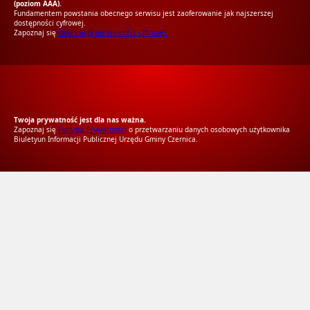
(poziom AAA).
Fundamentem powstania obecnego serwisu jest zaoferowanie jak najszerszej
dostępności cyfrowej.
Zapoznaj się
Deklaracją dostępności cyfrowej.
RODO Zgodne
RODO przyjazne narzędzia
Twoja prywatność jest dla nas ważna.
Zapoznaj się
Polityką Prywatności
o przetwarzaniu danych osobowych użytkownika
Biuletyun Informacji Publicznej Urzędu Gminy Czernica.