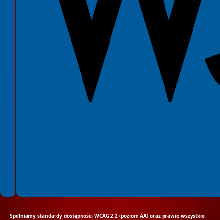
Spełniamy standardy dostępności WCAG 2.2 (poziom AA) oraz prawie wszystkie