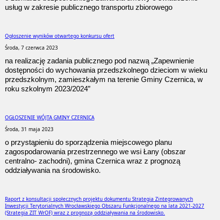
usług w zakresie publicznego transportu zbiorowego
Ogłoszenie wyników otwartego konkursu ofert
Środa, 7 czerwca 2023
na realizację zadania publicznego pod nazwą „Zapewnienie
dostępności do wychowania przedszkolnego dzieciom w wieku
przedszkolnym, zamieszkałym na terenie Gminy Czernica, w
roku szkolnym 2023/2024”
OGŁOSZENIE WÓJTA GMINY CZERNICA
Środa, 31 maja 2023
o przystąpieniu do sporządzenia miejscowego planu
zagospodarowania przestrzennego we wsi Łany (obszar
centralno- zachodni), gmina Czernica wraz z prognozą
oddziaływania na środowisko.
Raport z konsultacji społecznych projektu dokumentu Strategia Zintegrowanych
Inwestycji Terytorialnych Wrocławskiego Obszaru Funkcjonalnego na lata 2021-2027
(Strategia ZIT WrOF) wraz z prognozą oddziaływania na środowisko.