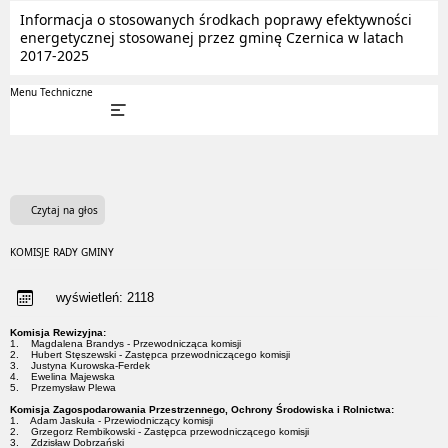
Informacja o stosowanych środkach poprawy efektywności
energetycznej stosowanej przez gminę Czernica w latach
2017-2025
Menu Techniczne
Czytaj na głos
KOMISJE RADY GMINY
wyświetleń:
2118
Komisja Rewizyjna:
1. Magdalena Brandys - Przewodnicząca komisji
2. Hubert Stęszewski - Zastępca przewodniczącego komisji
3. Justyna Kurowska-Ferdek
4. Ewelina Majewska
5. Przemysław Plewa
Komisja Zagospodarowania Przestrzennego, Ochrony Środowiska i Rolnictwa:
1. Adam Jaskuła - Przewiodniczący komisji
2. Grzegorz Rembikowski - Zastępca przewodniczącego komisji
3. Zdzisław Dobrzański