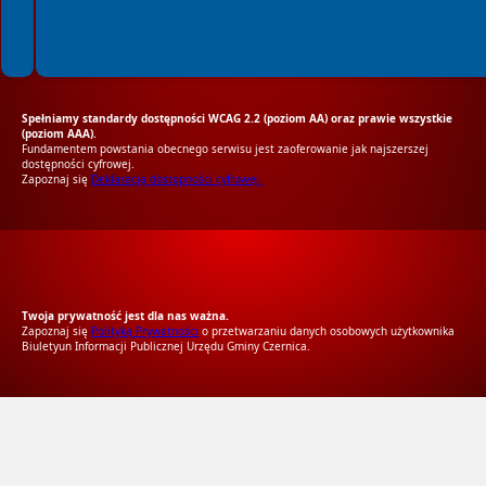
Spełniamy standardy dostępności WCAG 2.2 (poziom AA) oraz prawie wszystkie
(poziom AAA).
Fundamentem powstania obecnego serwisu jest zaoferowanie jak najszerszej
dostępności cyfrowej.
Zapoznaj się
Deklaracją dostępności cyfrowej.
RODO Zgodne
RODO przyjazne narzędzia
Twoja prywatność jest dla nas ważna.
Zapoznaj się
Polityką Prywatności
o przetwarzaniu danych osobowych użytkownika
Biuletyun Informacji Publicznej Urzędu Gminy Czernica.