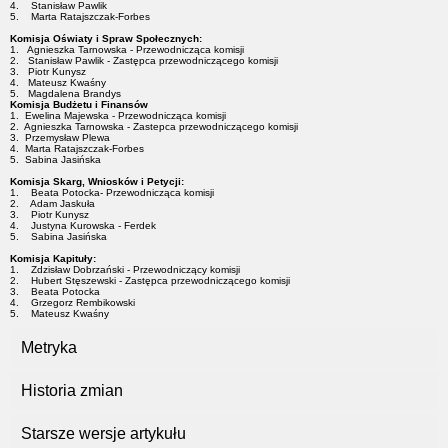
4. Stanisław Pawlik
5. Marta Ratajszczak-Forbes
Komisja Oświaty i Spraw Społecznych:
1. Agnieszka Tarnowska - Przewodnicząca komisji
2. Stanisław Pawlik - Zastępca przewodniczącego komisji
3. Piotr Kunysz
4. Mateusz Kwaśny
5. Magdalena Brandys
Komisja Budżetu i Finansów
1. Ewelina Majewska - Przewodnicząca komisji
2. Agnieszka Tarnowska - Zastepca przewodniczącego komisji
3. Przemysław Plewa
4. Marta Ratajszczak-Forbes
5. Sabina Jasińska
Komisja Skarg, Wniosków i Petycji:
1. Beata Potocka- Przewodnicząca komisji
2. Adam Jaskuła
3. Piotr Kunysz
4. Justyna Kurowska - Ferdek
5. Sabina Jasińska
Komisja Kapituły:
1. Zdzisław Dobrzański - Przewodniczący komisji
2. Hubert Stęszewski - Zastępca przewodniczącego komisji
3. Beata Potocka
4. Grzegorz Rembikowski
5. Mateusz Kwaśny
Metryka
Historia zmian
Starsze wersje artykułu