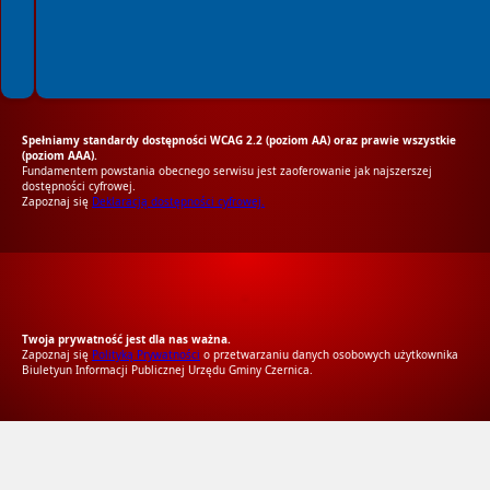
Spełniamy standardy dostępności WCAG 2.2 (poziom AA) oraz prawie wszystkie
(poziom AAA).
Fundamentem powstania obecnego serwisu jest zaoferowanie jak najszerszej
dostępności cyfrowej.
Zapoznaj się
Deklaracją dostępności cyfrowej.
RODO Zgodne
RODO przyjazne narzędzia
Twoja prywatność jest dla nas ważna.
Zapoznaj się
Polityką Prywatności
o przetwarzaniu danych osobowych użytkownika
Biuletyun Informacji Publicznej Urzędu Gminy Czernica.