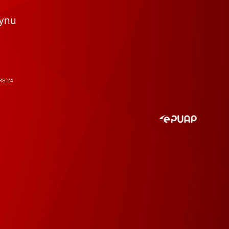
tynu
RS-24