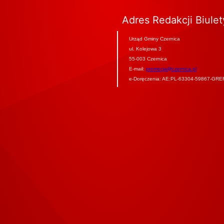
Adres Redakcji Biule
Urząd Gminy Czernica
ul. Kolejowa 3
55-003 Czernica
E-mail:
promocja@czernica.pl
e-Doręczenia: AE:PL-63304-59867-GRE