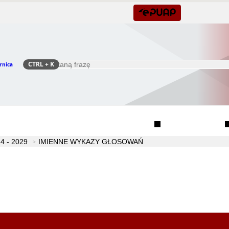
CTRL
+ K
rnica
Szukaj
Rada Seniorów Gminy Czernica
Sołectwa
 - 2029
IMIENNE WYKAZY GŁOSOWAŃ