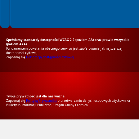
Spełniamy standardy dostępności WCAG 2.2 (poziom AA) oraz prawie wszystkie
(poziom AAA).
Fundamentem powstania obecnego serwisu jest zaoferowanie jak najszerszej
dostępności cyfrowej.
Zapoznaj się
Deklaracją dostępności cyfrowej.
RODO Zgodne
RODO przyjazne narzędzia
Twoja prywatność jest dla nas ważna.
Zapoznaj się
Polityką Prywatności
o przetwarzaniu danych osobowych użytkownika
Biuletyun Informacji Publicznej Urzędu Gminy Czernica.