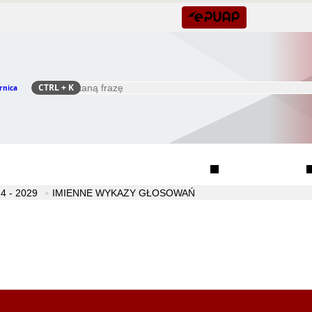
CTRL
+ K
rnica
Szukaj
Rada Seniorów Gminy Czernica
Sołectwa
 - 2029
IMIENNE WYKAZY GŁOSOWAŃ