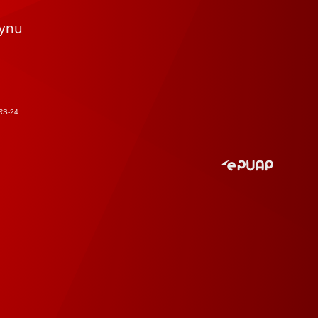
tynu
RS-24