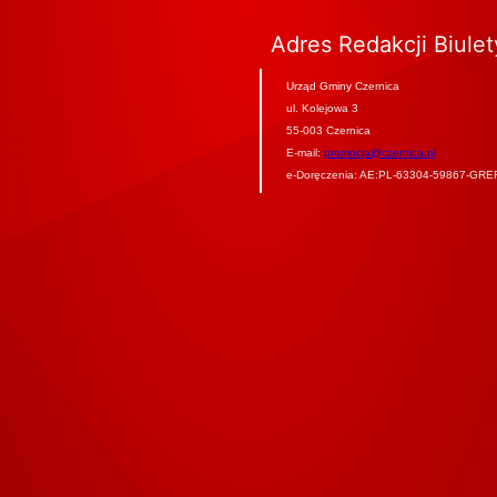
Adres Redakcji Biule
Urząd Gminy Czernica
ul. Kolejowa 3
55-003 Czernica
E-mail:
promocja@czernica.pl
e-Doręczenia: AE:PL-63304-59867-GRE