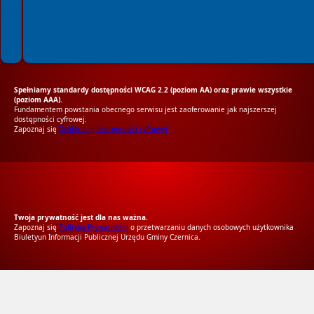
Spełniamy standardy dostępności WCAG 2.2 (poziom AA) oraz prawie wszystkie
(poziom AAA).
Fundamentem powstania obecnego serwisu jest zaoferowanie jak najszerszej
dostępności cyfrowej.
Zapoznaj się
Deklaracją dostępności cyfrowej.
RODO Zgodne
RODO przyjazne narzędzia
Twoja prywatność jest dla nas ważna.
Zapoznaj się
Polityką Prywatności
o przetwarzaniu danych osobowych użytkownika
Biuletyun Informacji Publicznej Urzędu Gminy Czernica.