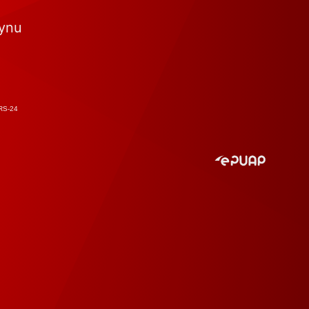
tynu
RS-24