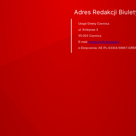
Adres Redakcji Biule
Urząd Gminy Czernica
ul. Kolejowa 3
55-003 Czernica
E-mail:
promocja@czernica.pl
e-Doręczenia: AE:PL-63304-59867-GRE