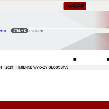
CTRL
+ K
rnica
Szukaj
Rada Seniorów Gminy Czernica
Sołectwa
 - 2029
IMIENNE WYKAZY GŁOSOWAŃ