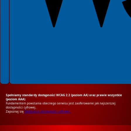
Spełniamy standardy dostępności WCAG 2.2 (poziom AA) oraz prawie wszystkie
(poziom AAA).
Fundamentem powstania obecnego serwisu jest zaoferowanie jak najszerszej
dostępności cyfrowej.
Zapoznaj się
Deklaracją dostępności cyfrowej.