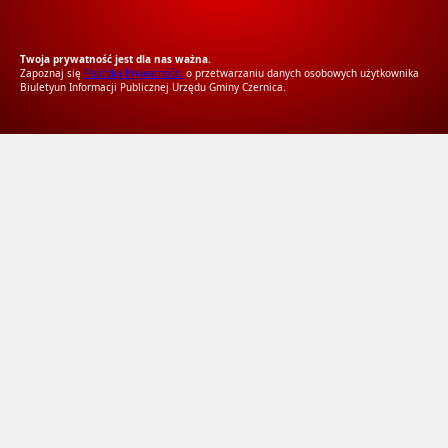
RODO Zgodne
RODO przyjazne narzędzia
Twoja prywatność jest dla nas ważna.
Zapoznaj się
Polityką Prywatności
o przetwarzaniu danych osobowych użytkownika
Biuletyun Informacji Publicznej Urzędu Gminy Czernica.